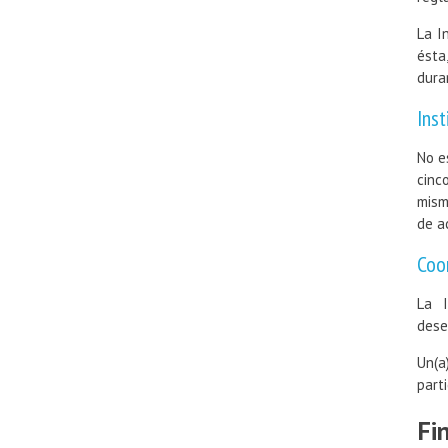
La I
ésta
dura
Inst
No e
cinc
mism
de a
Coo
La I
dese
Un(a
part
Fi