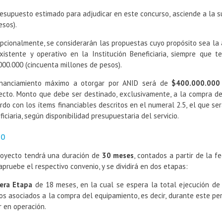
resupuesto estimado para adjudicar en este concurso, asciende a la
esos).
pcionalmente, se considerarán las propuestas cuyo propósito sea la 
xistente y operativo en la Institución Beneficiaria, siempre que t
000.000 (cincuenta millones de pesos).
inanciamiento máximo a otorgar por ANID será de
$400.000.000 (
ecto. Monto que debe ser destinado, exclusivamente, a la compra de
rdo con los ítems financiables descritos en el numeral 2.5, el que se
ficiaria, según disponibilidad presupuestaria del servicio.
zo
royecto tendrá una duración de
30 meses
, contados a partir de la f
apruebe el respectivo convenio, y se dividirá en dos etapas:
era Etapa
de 18 meses, en la cual se espera la total ejecución de 
os asociados a la compra del equipamiento, es decir, durante este per
r en operación.