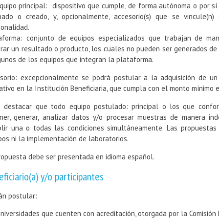
quipo principal: dispositivo que cumple, de forma autónoma o por sí 
ñado o creado, y, opcionalmente, accesorio(s) que se vincule(n)
ionalidad.
aforma: conjunto de equipos especializados que trabajan de ma
rar un resultado o producto, los cuales no pueden ser generados de
gunos de los equipos que integran la plataforma.
sorio: excepcionalmente se podrá postular a la adquisición de un
ativo en la Institución Beneficiaria, que cumpla con el monto mínimo e
 destacar que todo equipo postulado: principal o los que conf
ner, generar, analizar datos y/o procesar muestras de manera ind
lir una o todas las condiciones simultáneamente. Las propuestas
pos ni la implementación de laboratorios.
ropuesta debe ser presentada en idioma español.
ficiario(a) y/o participantes
án postular:
niversidades que cuenten con acreditación, otorgada por la Comisión 