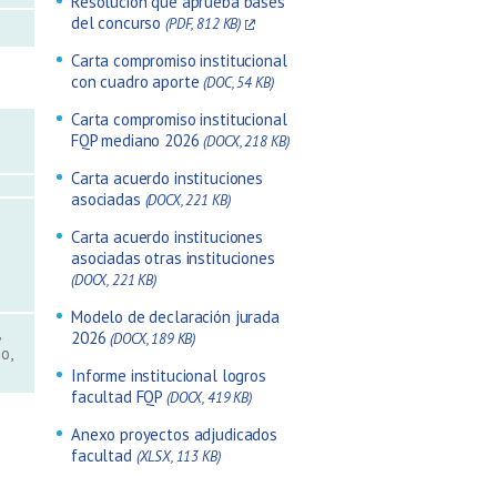
Resolución que aprueba bases
del concurso
(PDF, 812 KB)
Carta compromiso institucional
con cuadro aporte
(DOC, 54 KB)
Carta compromiso institucional
FQP mediano 2026
(DOCX, 218 KB)
Carta acuerdo instituciones
asociadas
(DOCX, 221 KB)
Carta acuerdo instituciones
asociadas otras instituciones
(DOCX, 221 KB)
Modelo de declaración jurada
2026
(DOCX, 189 KB)
ho
Informe institucional logros
facultad FQP
(DOCX, 419 KB)
Anexo proyectos adjudicados
facultad
(XLSX, 113 KB)