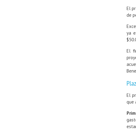
El p
de p
Exce
ya e
$50.
El f
proy
acue
Bene
Pla
El p
que 
Prim
gast
esta