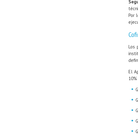
Seg
técn
Por 
ejec
Cof
Los 
inst
defi
El A
10% 
G
G
G
G
G