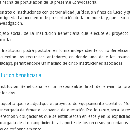
a fecha de postulación de la presente Convocatoria.
entros o Instituciones con personalidad jurídica, sin fines de lucro y 
ntigüedad al momento de presentación de la propuesta y, que sean 
nvestigación.
bjeto social de la Institución Beneficiaria que ejecute el proyecto
rollar.
 Institución podrá postular en forma independiente como Beneficiaria
cumplan los requisitos anteriores, en donde una de ellas asuma el
iada(s), permitiéndose un máximo de cinco instituciones asociadas.
itución beneficiaria
nstitución Beneficiaria es la responsable final de enviar la 
blecidos.
 aquella que se adjudique el proyecto de Equipamiento Científico Me
 encargada de firmar el convenio de ejecución. Por lo tanto, será la
derechos y obligaciones que se establezcan en éste y en lo explicita
ncargada de dar cumplimiento al aporte de los recursos pecuniarios 
as de cofinanciamiento.