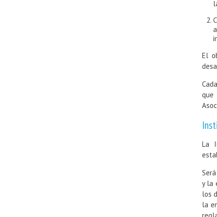
l
C
a
i
El o
desar
Cada
que 
Asoc
Inst
La I
esta
Será
y la
los 
la e
regl