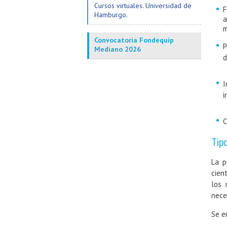
Cursos virtuales. Universidad de
F
Hamburgo.
a
m
Convocatoria Fondequip
P
Mediano 2026
d
I
i
C
Tip
La p
cien
los 
nece
Se e