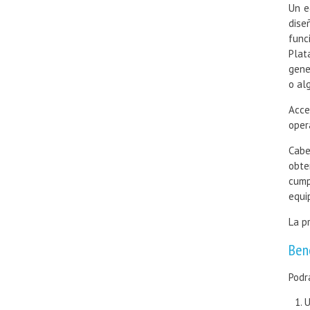
Un e
dise
func
Plat
gene
o al
Acce
oper
Cabe
obte
cump
equi
La p
Bene
Podr
U