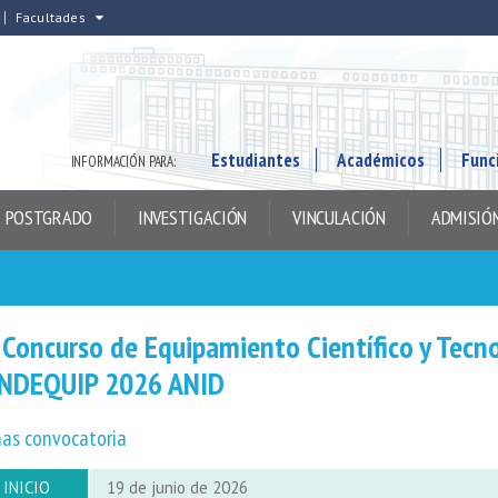
Facultades
Estudiantes
Académicos
Func
INFORMACIÓN PARA:
POSTGRADO
INVESTIGACIÓN
VINCULACIÓN
ADMISIÓ
 Concurso de Equipamiento Científico y Tecn
NDEQUIP 2026 ANID
as convocatoria
INICIO
19 de junio de 2026