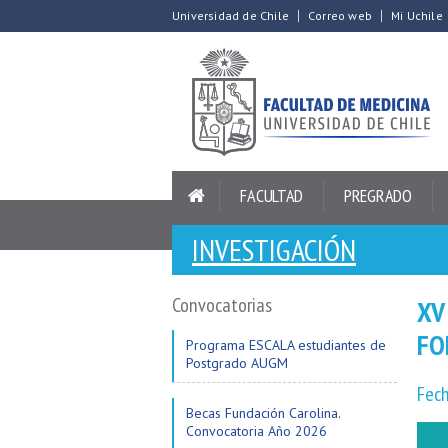
Universidad de Chile
Correo web
Mi Uchile
FACULTAD
PREGRADO
INVESTIGACIÓN
Convocatorias
XV
FO
Programa ESCALA estudiantes de
Postgrado AUGM
Fech
Becas Fundación Carolina.
Convocatoria Año 2026