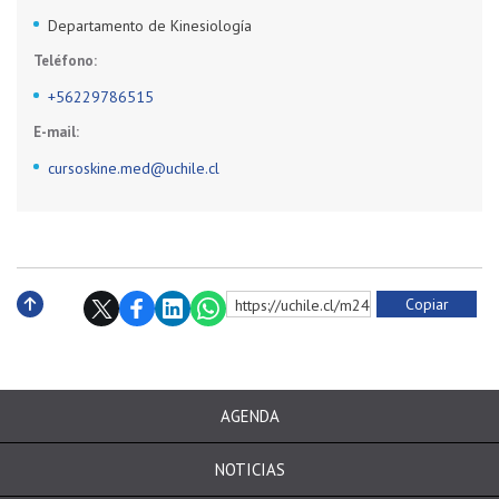
Departamento de Kinesiología
Teléfono:
+56229786515
E-mail:
cursoskine.med@uchile.cl
Copiar
https://uchile.cl/m241160
Subir
AGENDA
NOTICIAS