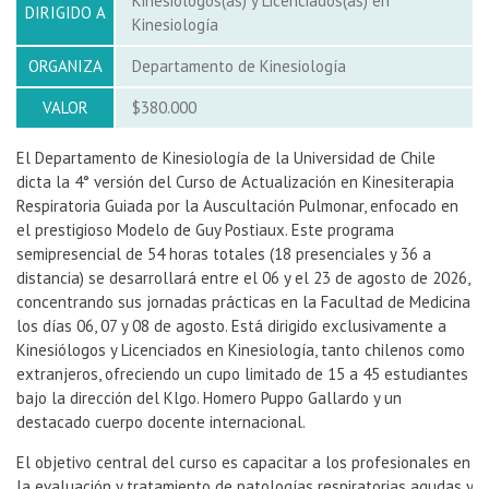
Kinesiólogos(as) y Licenciados(as) en
DIRIGIDO A
Kinesiología
ORGANIZA
Departamento de Kinesiología
VALOR
$380.000
El Departamento de Kinesiología de la Universidad de Chile
dicta la 4° versión del Curso de Actualización en Kinesiterapia
Respiratoria Guiada por la Auscultación Pulmonar, enfocado en
el prestigioso Modelo de Guy Postiaux. Este programa
semipresencial de 54 horas totales (18 presenciales y 36 a
distancia) se desarrollará entre el 06 y el 23 de agosto de 2026,
concentrando sus jornadas prácticas en la Facultad de Medicina
los días 06, 07 y 08 de agosto. Está dirigido exclusivamente a
Kinesiólogos y Licenciados en Kinesiología, tanto chilenos como
extranjeros, ofreciendo un cupo limitado de 15 a 45 estudiantes
bajo la dirección del Klgo. Homero Puppo Gallardo y un
destacado cuerpo docente internacional.
El objetivo central del curso es capacitar a los profesionales en
la evaluación y tratamiento de patologías respiratorias agudas y