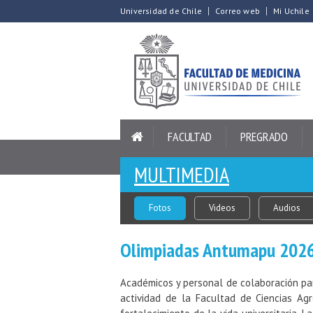
Universidad de Chile
Correo web
Mi Uchile
FACULTAD
PREGRADO
MULTIMEDIA
Fotos
Videos
Audios
Olimpiadas Antumapu 2026:
Académicos y personal de colaboración par
actividad de la Facultad de Ciencias Ag