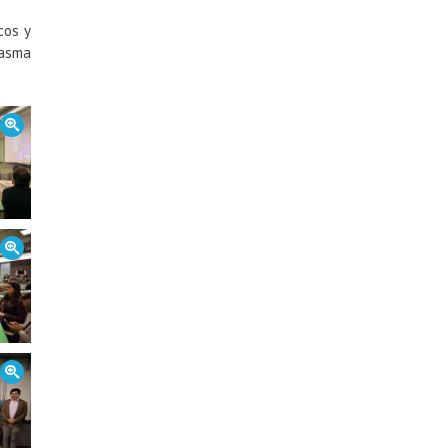
cos y
lasma