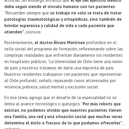
artificial. Sin embargo, enfatizó que
el eje del ejercicio médico
debe seguir siendo el vínculo humano con los pacientes
:
“Recuerden siempre que
su trabajo no solo se trata de tratar
patologías traumatológicas y ortopédicas, sino también de
brindar esperanza y calidad de vida a cada paciente que
atienden”
, sostuvo.
Posteriormente
, el doctor Álvaro Martínez
profundizó en el
sello social del programa de formación, reflexionando sobre las
complejas realidades que enfrentan diariamente los residentes
en hospitales públicos. “La Universidad de Chile tiene una visión
de país y nosotros tratamos de darle una impronta de país.
Nuestros residentes trabajaron con pacientes que representan
al Chile profundo”, señaló, repasando casos atravesados por
violencia, pobreza, salud mental y exclusión social.
En esa línea, agregó que el desafío de la especialidad no se
limita al avance tecnológico o quirúrgico. “
Por más robots que
existan, no podemos olvidar que nuestros pacientes tienen
una familia, una red y una situación social que muchas veces
determina el éxito o fracaso de lo que podamos ofrecerles”
,