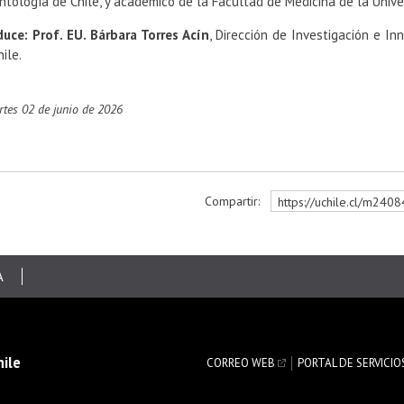
ntología de Chile, y académico de la Facultad de Medicina de la Unive
uce: Prof. EU. Bárbara Torres Acín
, Dirección de Investigación e In
ile.
artes 02 de junio de 2026
Compartir:
https://uchile.cl/m240
r
A
hile
CORREO WEB
PORTAL DE SERVICIO