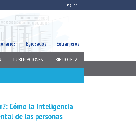
English
ionarios
Egresados
Extranjeros
N
PUBLICACIONES
BIBLIOTECA
er?: Cómo la Inteligencia
ental de las personas