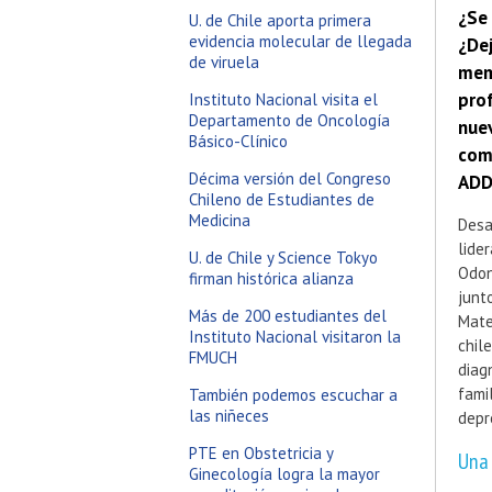
¿Se
U. de Chile aporta primera
evidencia molecular de llegada
¿De
de viruela
mem
pro
Instituto Nacional visita el
Departamento de Oncología
nue
Básico-Clínico
com
Décima versión del Congreso
ADDA
Chileno de Estudiantes de
Medicina
Desa
lide
U. de Chile y Science Tokyo
Odon
firman histórica alianza
junt
Más de 200 estudiantes del
Mate
Instituto Nacional visitaron la
chil
FMUCH
diag
fami
También podemos escuchar a
las niñeces
depr
PTE en Obstetricia y
Una 
Ginecología logra la mayor