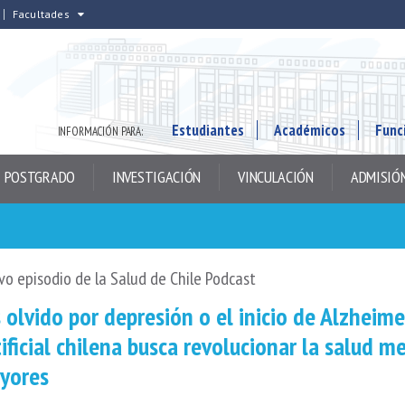
Facultades
Estudiantes
Académicos
Func
INFORMACIÓN PARA:
POSTGRADO
INVESTIGACIÓN
VINCULACIÓN
ADMISIÓ
o episodio de la Salud de Chile Podcast
 olvido por depresión o el inicio de Alzheim
ificial chilena busca revolucionar la salud m
yores