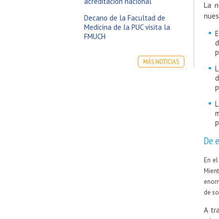
acreditación nacional
La n
nues
Decano de la Facultad de
Medicina de la PUC visita la
E
FMUCH
d
p
MÁS NOTICIAS
L
d
p
L
m
p
De e
En el
Mient
enorm
de so
A tr