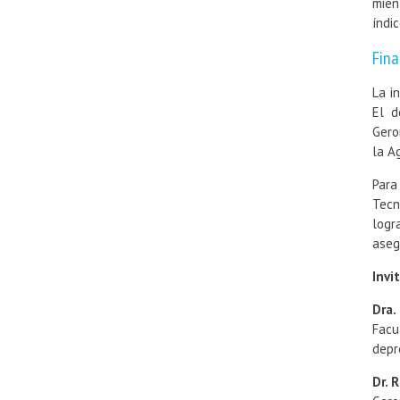
mien
índi
Fina
La i
El d
Gero
la A
Para
Tecn
logr
aseg
Invi
Dra.
Facu
depr
Dr. 