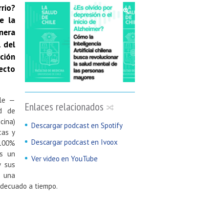
rio?
e la
nera
 del
ción
ecto
ile —
Enlaces relacionados
ad de
cina)
Descargar podcast en Spotify
cas y
Descargar podcast en Ivoox
 100%
os un
Ver video en YouTube
y sus
o una
adecuado a tiempo.