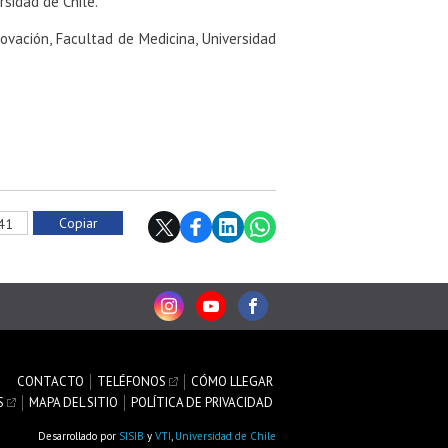
rsidad de Chile.
novación, Facultad de Medicina, Universidad
Copiar
841
CONTACTO
TELÉFONOS
CÓMO LLEGAR
S
MAPA DEL SITIO
POLÍTICA DE PRIVACIDAD
Desarrollado por
SISIB
y
VTI
,
Universidad de Chile