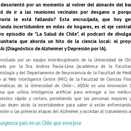
 desorientó por un momento al volver del almacén del bar
jó de ir a las reuniones vecinales por desgano o porqu
oria le está fallando? Esta encrucijada, que hoy ge
funda incertidumbre en miles de hogares, es el eje central
vo episodio de "La Salud de Chile", el podcast de divulga
unitaria que aborda un hito de la ciencia local: el proy
i (Diagnóstico de Alzheimer y Depresión por IA).
rrollado por un equipo interdisciplinario de la Universidad de Ch
rado por la Dra. Andrea Paula-Lima (académica de la Facult
tología y del Departamento de Neurociencia de la Facultad de Medi
o al Web Intelligence Centre (WIC) de la Facultad de Ciencias Físi
máticas de la Universidad de Chile—, ADDAi es una innovación
ena que utiliza inteligencia artificial para entregar a los médic
nóstico rápido y certero, permitiendo que las personas mayores 
lias dejen atrás la incertidumbre para saber si están enfrentand
esión o las primeras etapas del Alzheimer, y accedan al tratamiento 
urgencia país en un Chile que envejece