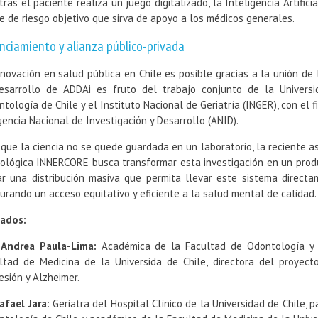
tras el paciente realiza un juego digitalizado, la Inteligencia Artific
ce de riesgo objetivo que sirva de apoyo a los médicos generales.
nciamiento y alianza público-privada
nnovación en salud pública en Chile es posible gracias a la unión de l
esarrollo de ADDAi es fruto del trabajo conjunto de la Universi
ntología de Chile y el Instituto Nacional de Geriatría (INGER), con e
gencia Nacional de Investigación y Desarrollo (ANID).
 que la ciencia no se quede guardada en un laboratorio, la reciente a
ológica INNERCORE busca transformar esta investigación en un produc
ar una distribución masiva que permita llevar este sistema directa
urando un acceso equitativo y eficiente a la salud mental de calidad.
tados:
 Andrea Paula-Lima:
Académica de la Facultad de Odontología y 
ltad de Medicina de la Universida de Chile, directora del proyect
esión y Alzheimer.
Rafael Jara
: Geriatra del Hospital Clínico de la Universidad de Chile, 