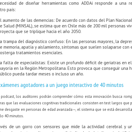
ecesidad de diseñar herramientas como ADDAi responde a una real
tro país:
l aumento de las demencias: De acuerdo con datos del Plan Naciona
e Salud (MINSAL), se estima que en Chile más de 200 mil personas vi
royecta que se triplique hacia el año 2050.
a trampa del diagnóstico confuso: En las personas mayores, la depres
e memoria, apatía y aislamiento, síntomas que suelen solaparse con 
osterga tratamientos esenciales.
a falta de especialistas: Existe un profundo déficit de geriatras en e
ayoría en la Región Metropolitana. Esto provoca que conseguir una 
úblico pueda tardar meses o incluso un año.
xámenes agotadores a un juego interactivo de 40 minutos
 podcast, los auditores podrán comprender cómo esta innovación busca romper
ras que las evaluaciones cognitivas tradicionales consisten en test largos que
e desgaste en personas de edad avanzada—, el sistema que se está desarrollan
lo 40 minutos.
avés de un gorro con sensores que mide la actividad cerebral y un