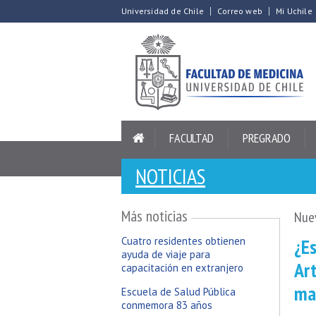
Universidad de Chile
Correo web
Mi Uchile
FACULTAD
PREGRADO
NOTICIAS
Más noticias
Nuev
¿Es
Cuatro residentes obtienen
ayuda de viaje para
Art
capacitación en extranjero
ma
Escuela de Salud Pública
conmemora 83 años