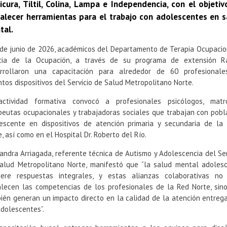
icura, Tiltil, Colina, Lampa e Independencia, con el objeti
talecer herramientas para el trabajo con adolescentes en s
tal.
 de junio de 2026, académicos del Departamento de Terapia Ocupacio
cia de la Ocupación, a través de su programa de extensión R
rrollaron una capacitación para alrededor de 60 profesional
intos dispositivos del Servicio de Salud Metropolitano Norte.
ctividad formativa convocó a profesionales psicólogos, matr
peutas ocupacionales y trabajadoras sociales que trabajan con pobl
escente en dispositivos de atención primaria y secundaria de la
e, así como en el Hospital Dr. Roberto del Río.
andra Arriagada, referente técnica de Autismo y Adolescencia del Ser
alud Metropolitano Norte, manifestó que “la salud mental adoles
iere respuestas integrales, y estas alianzas colaborativas no
alecen las competencias de los profesionales de la Red Norte, sin
ién generan un impacto directo en la calidad de la atención entreg
adolescentes”.