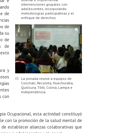
ñar e
intervenciones grupales con
rando
adolescentes, incorporando
ue de
metodologías participativas y el
enfoque de derechos.
ncias
po de
da su
so de
os de
texto
ura y
iosos
La jornada reunió a equipos de
gias
Conchalí, Recoleta, Huechuraba,
Quilicura, Tiltil, Colina, Lampa e
entes
Independencia.
s con
ia Ocupacional, esta actividad constituyó
le con la promoción de la salud mental de
 de establecer alianzas colaborativas que