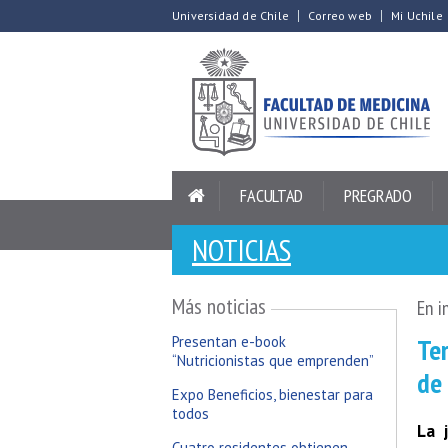
Universidad de Chile
Correo web
Mi Uchile
FACULTAD
PREGRADO
NOTICIAS
Más noticias
En i
Te
Presentan e-book
“Nutricionistas que emprenden”
de
Expo Beneficios, bienestar para
todos
La 
Cuatro residentes obtienen