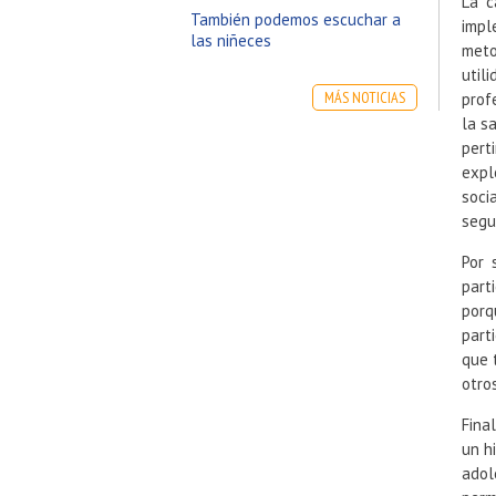
La c
También podemos escuchar a
impl
las niñeces
meto
util
MÁS NOTICIAS
prof
la s
pert
expl
soci
segu
Por 
part
por
part
que 
otro
Fina
un h
adol