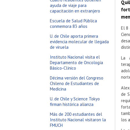
Quil
ayuda de viaje para
for
capacitación en extranjero
men
Escuela de Salud Pública
conmemora 83 años
El 8
Cien
U. de Chile aporta primera
desa
evidencia molecular de llegada
de viruela
dist
Instituto Nacional visita el
La a
Departamento de Oncología
tera
Básico-Clínico
adol
nort
Décima versión del Congreso
Chileno de Estudiantes de
Alex
Medicina
de S
U. de Chile y Science Tokyo
requ
firman histórica alianza
fort
tamb
Más de 200 estudiantes del
Instituto Nacional visitaron la
los 
FMUCH