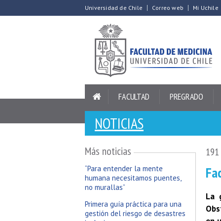
Universidad de Chile
Correo web
Mi Uchile
FACULTAD
PREGRADO
NOTICIAS
Más noticias
191 
Fa
“Para entender la mente
humana necesitamos puentes,
no murallas”
La 
Primera guía práctica para una
Obst
gestión del riesgo de desastres