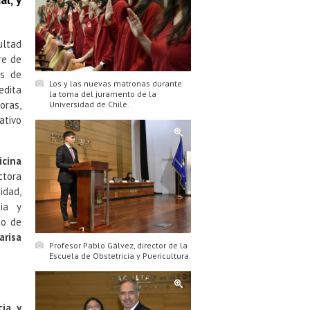
al, y
ultad
re de
os de
Los y las nuevas matronas durante
edita
la toma del juramento de la
oras,
Universidad de Chile.
ativo
cina
ctora
idad,
cia y
to de
arisa
Profesor Pablo Gálvez, director de la
Escuela de Obstetricia y Puericultura.
cia y