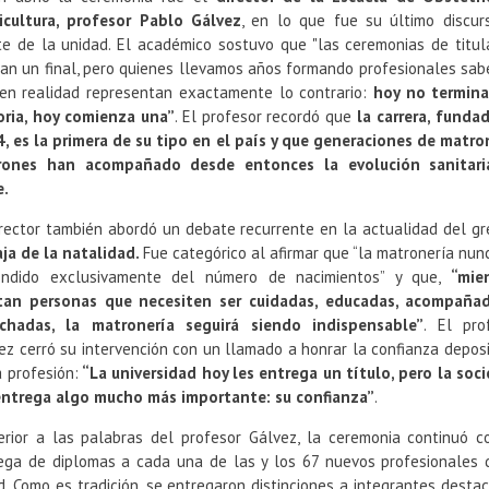
icultura, profesor Pablo Gálvez
, en lo que fue su último discur
te de la unidad. El académico sostuvo que "las ceremonias de titul
an un final, pero quienes llevamos años formando profesionales sa
en realidad representan exactamente lo contrario:
hoy no termin
oria, hoy comienza una”
. El profesor recordó que
la carrera, funda
, es la primera de su tipo en el país y que generaciones de matro
rones han acompañado desde entonces la evolución sanitari
e.
irector también abordó un debate recurrente en la actualidad del gr
aja de la natalidad.
Fue categórico al afirmar que “la matronería nun
ndido exclusivamente del número de nacimientos” y que,
“mie
tan personas que necesiten ser cuidadas, educadas, acompaña
chadas, la matronería seguirá siendo indispensable”
. El pro
ez cerró su intervención con un llamado a honrar la confianza depos
a profesión:
“La universidad hoy les entrega un título, pero la soc
entrega algo mucho más importante: su confianza”
.
erior a las palabras del profesor Gálvez, la ceremonia continuó c
ega de diplomas a cada una de las y los 67 nuevos profesionales 
d. Como es tradición, se entregaron distinciones a integrantes desta