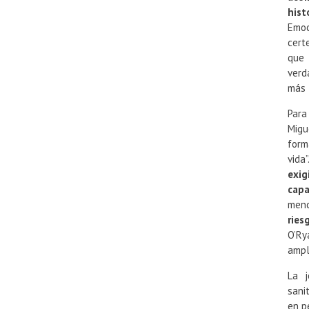
hist
Emoc
cert
que 
verd
más 
Para
Migu
form
vida
exig
cap
men
ries
O’Ry
ampl
La j
sani
en p