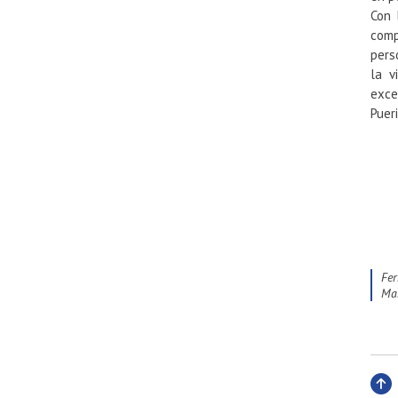
Con 
comp
pers
la v
exce
Puer
Fe
m