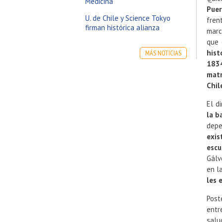
Medicina
Puer
U. de Chile y Science Tokyo
fren
firman histórica alianza
marc
que 
hist
MÁS NOTICIAS
1834
mat
Chil
El d
la b
depe
exis
escu
Gálv
en l
les 
Post
entr
salu