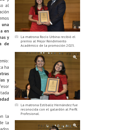
so al
ación
bemos
a una
da en
nas y
La matrona Rocío Urbina recibió el
premio al Mejor Rendimiento
a de
Académico de la promoción 2025.
emio:
ca ha
ntras
das y
fesor
itada
iedad
La matrona Estíbaliz Hernández fue
reconocida con el galardón al Perfil
Profesional.
on la
de la
cados