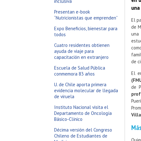
en u
inclusiva
una 
Presentan e-book
“Nutricionistas que emprenden”
El p
de M
Expo Beneficios, bienestar para
una 
todos
estu
Cuatro residentes obtienen
como
ayuda de viaje para
fami
capacitación en extranjero
de c
Escuela de Salud Pública
El e
conmemora 83 años
(FMU
U. de Chile aporta primera
de P
evidencia molecular de llegada
pro
de viruela
Puer
Instituto Nacional visita el
Prom
Departamento de Oncología
Vill
Básico-Clínico
Más
Décima versión del Congreso
Chileno de Estudiantes de
Quie