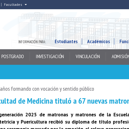
Facultades
Estudiantes
Académicos
Func
INFORMACIÓN PARA:
POSTGRADO
INVESTIGACIÓN
VINCULACIÓN
ADMISIÓ
años formando con vocación y sentido público
cultad de Medicina tituló a 67 nuevas matro
generación 2025 de matronas y matrones de la Escuel
etricia y Puericultura recibió su diploma de título profes