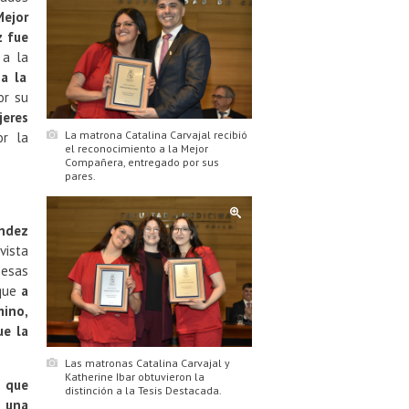
Mejor
z fue
 a la
a la
r su
jeres
La matrona Catalina Carvajal recibió
or la
el reconocimiento a la Mejor
Compañera, entregado por sus
pares.
ndez
vista
 esas
que
a
ino,
ue la
Las matronas Catalina Carvajal y
Katherine Ibar obtuvieron la
l que
distinción a la Tesis Destacada.
 una