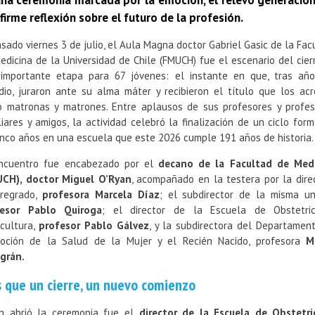
na ceremonia marcada por la emoción, el relevo generacion
firme reflexión sobre el futuro de la profesión.
asado viernes 3 de julio, el Aula Magna doctor Gabriel Gasic de la Fac
edicina de la Universidad de Chile (FMUCH) fue el escenario del cier
importante etapa para 67 jóvenes: el instante en que, tras añ
dio, juraron ante su alma máter y recibieron el título que los acr
 matronas y matrones. Entre aplausos de sus profesores y profes
liares y amigos, la actividad celebró la finalización de un ciclo form
inco años en una escuela que este 2026 cumple 191 años de historia.
ncuentro fue encabezado por el
decano de la Facultad de Medi
CH), doctor Miguel O’Ryan
, acompañado en la testera por la dire
regrado,
profesora Marcela Díaz
; el subdirector de la misma un
fesor Pablo Quiroga
; el director de la Escuela de Obstetri
icultura,
profesor Pablo Gálvez
, y la subdirectora del Departamen
oción de la Salud de la Mujer y el Recién Nacido, profesora
M
agrán.
 que un cierre, un nuevo comienzo
n abrió la ceremonia fue el
director de la Escuela de Obstetri