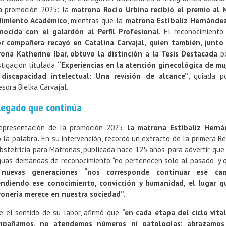
a promoción 2025: la
matrona Rocío Urbina recibió el premio al 
dimiento Académico
, mientras que la
matrona Estíbaliz Hernánde
nocida con el galardón al Perfil Profesional
. El reconocimiento
r compañera recayó en Catalina Carvajal, quien también, junto 
ona Katherine Ibar, obtuvo la distinción a la Tesis Destacada
po
stigación titulada
“Experiencias en la atención ginecológica de mu
discapacidad intelectual: Una revisión de alcance”
, guiada p
esora Bielka Carvajal.
legado que continúa
epresentación de la promoción 2025,
la matrona Estíbaliz Herná
 la palabra
.
En su intervención, recordó un extracto de la primera Re
bstetricia para Matronas, publicada hace 125 años, para advertir que
guas demandas de reconocimiento “no pertenecen solo al pasado” y 
 nuevas generaciones “nos corresponde continuar ese cam
ndiendo ese conocimiento, convicción y humanidad, el lugar q
onería merece en nuestra sociedad”.
e el sentido de su labor, afirmó que
“en cada etapa del ciclo vita
mpañamos, no atendemos números ni patologías; abrazamos