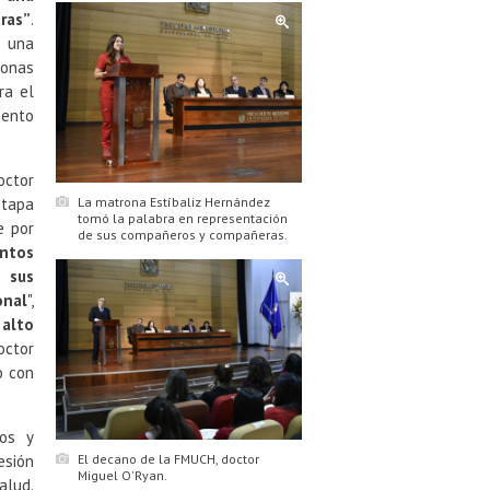
ras”
.
n una
sonas
ra el
mento
octor
La matrona Estíbaliz Hernández
etapa
tomó la palabra en representación
e por
de sus compañeros y compañeras.
entos
s sus
nal
",
 alto
octor
o con
cos y
El decano de la FMUCH, doctor
esión
Miguel O'Ryan.
alud.