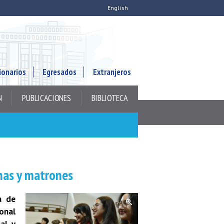
English
ionarios
Egresados
Extranjeros
N
PUBLICACIONES
BIBLIOTECA
nas y matrones
a de
ional