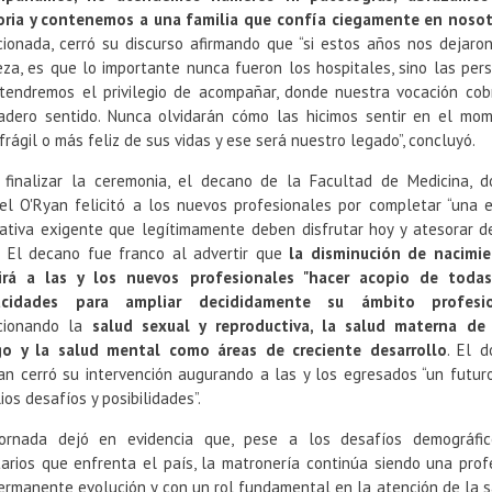
oria y contenemos a una familia que confía ciegamente en nosot
ionada, cerró su discurso afirmando que “si estos años nos dejaro
eza, es que lo importante nunca fueron los hospitales, sino las per
tendremos el privilegio de acompañar, donde nuestra vocación cob
adero sentido. Nunca olvidarán cómo las hicimos sentir en el mo
frágil o más feliz de sus vidas y ese será nuestro legado”, concluyó.
 finalizar la ceremonia, el decano de la Facultad de Medicina, d
el O'Ryan felicitó a los nuevos profesionales por completar “una 
ativa exigente que legítimamente deben disfrutar hoy y atesorar d
”. El decano fue franco al advertir que
la disminución de nacimi
irá a las y los nuevos profesionales "hacer acopio de toda
acidades para ampliar decididamente su ámbito profesio
cionando la
salud sexual y reproductiva, la salud materna de
go y la salud mental como áreas de creciente desarrollo
. El d
an cerró su intervención augurando a las y los egresados “un futur
ios desafíos y posibilidades”.
ornada dejó en evidencia que, pese a los desafíos demográfi
tarios que enfrenta el país, la matronería continúa siendo una prof
ermanente evolución y con un rol fundamental en la atención de la s