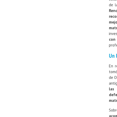
de l
Ren
reco
mejo
matr
inve
con 
prof
Un 
En r
tomó
de O
anti
las
defe
matr
Sobr
aco