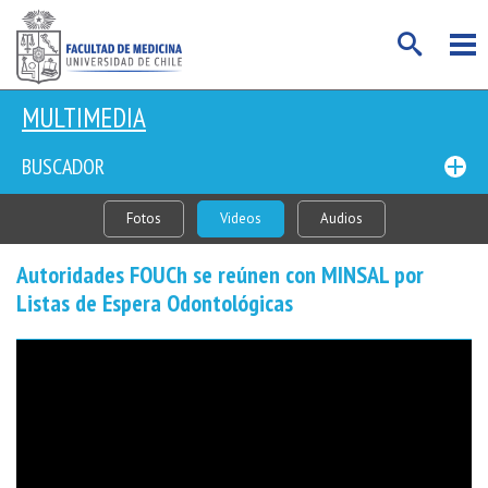
MULTIMEDIA
BUSCADOR
Fotos
Videos
Audios
Autoridades FOUCh se reúnen con MINSAL por
Listas de Espera Odontológicas