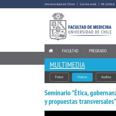
Universidad de Chile
Correo web
Mi Uchile
FACULTAD
PREGRADO
MULTIMEDIA
Fotos
Videos
Audios
Seminario "Ética, gobernanz
y propuestas transversales