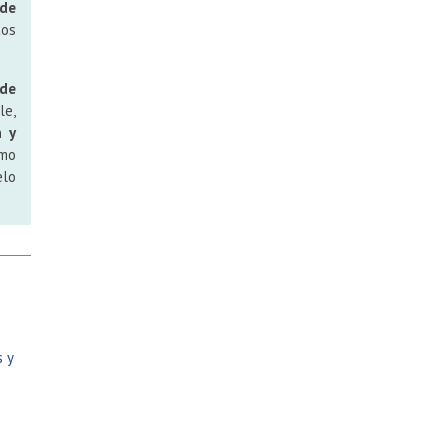
 de
tos
de
le,
n y
omo
elo
s y