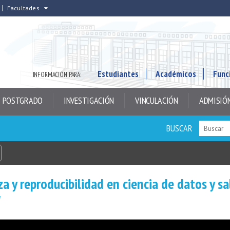
Facultades
Estudiantes
Académicos
Func
INFORMACIÓN PARA:
POSTGRADO
INVESTIGACIÓN
VINCULACIÓN
ADMISIÓ
BUSCAR
a y reproducibilidad en ciencia de datos y s
"