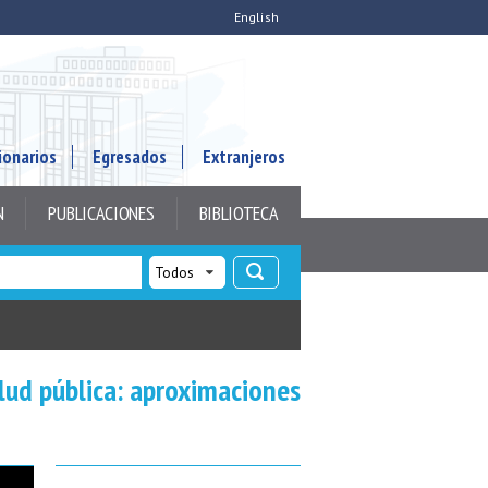
English
ionarios
Egresados
Extranjeros
N
PUBLICACIONES
BIBLIOTECA
alud pública: aproximaciones