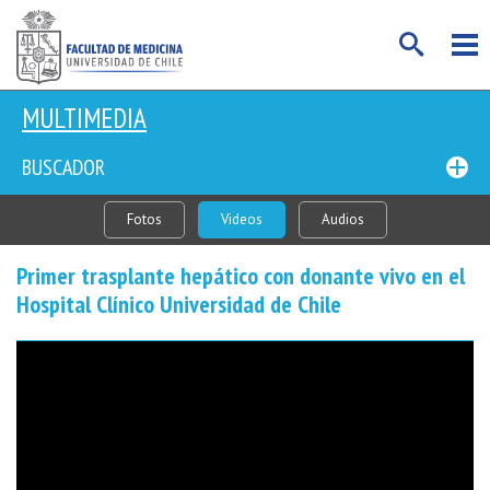
MULTIMEDIA
BUSCADOR
Fotos
Videos
Audios
Primer trasplante hepático con donante vivo en el
Hospital Clínico Universidad de Chile