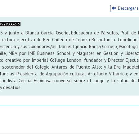
Descargar a
S Y PODCASTS
 y junto a Blanca García Osorio, Educadora de Párvulos, Prof. de 
Directora ejecutiva de Red Chilena de Crianza Respetuosa; Coordinad
scencia y sus cuidadores/as; Daniel Ignacio Barría Cornejo, Psicólogo
Chile, MBA por IME Business School y Magíster en Gestión y Lidera
to creativo por Imperial College London; fundador y Director Ejecut
y sostenedor del Colegio Antares de Puente Alto; y la Dra. Madele
ncias, Presidenta de Agrupación cultural Artefacto Villarrica; y en
riodista Cecilia Espinosa conversó sobre el juego y la salud de 
 y desafíos.