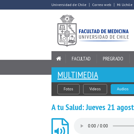
Universidad de Chile
Correo web
Mi Uchile
FACULTAD
PREGRADO
MULTIMEDIA
Fotos
Videos
Audios
A tu Salud: Jueves 21 agos