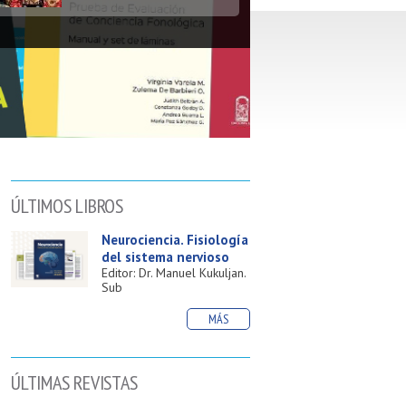
Repositorio académico:
Artículos de
investigadores de la
Facultad
Libros electrónicos de
Ciencias de la Salud
ÚLTIMOS LIBROS
Neurociencia. Fisiología
del sistema nervioso
Editor: Dr. Manuel Kukuljan.
Sub
MÁS
ÚLTIMAS REVISTAS