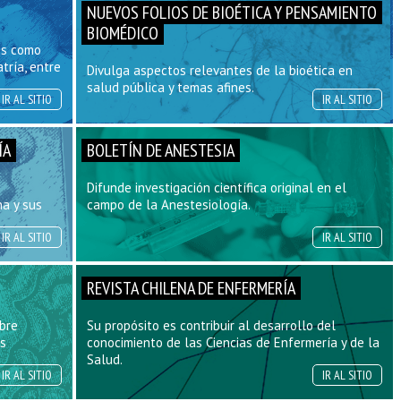
NUEVOS FOLIOS DE BIOÉTICA Y PENSAMIENTO
BIOMÉDICO
os como
tría, entre
Divulga aspectos relevantes de la bioética en
salud pública y temas afines.
IR AL SITIO
IR AL SITIO
ÍA
BOLETÍN DE ANESTESIA
Difunde investigación científica original en el
a y sus
campo de la Anestesiología.
IR AL SITIO
IR AL SITIO
REVISTA CHILENA DE ENFERMERÍA
obre
Su propósito es contribuir al desarrollo del
us
conocimiento de las Ciencias de Enfermería y de la
Salud.
IR AL SITIO
IR AL SITIO