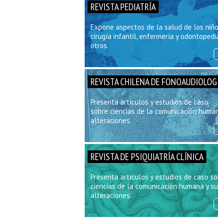
REVISTA PEDIATRÍA
Expone aspectos de la salud de los niñ
cirugía infantil, enfermería y odontopedia
otros.
REVISTA CHILENA DE FONOAUDIOLOG
Presenta artículos y estudios de caso
sobre ciencias de la comunicación human
alteraciones.
REVISTA DE PSIQUIATRÍA CLÍNICA
Presenta artículos y estudios de caso s
ciencias de la comunicación humana y s
alteraciones.