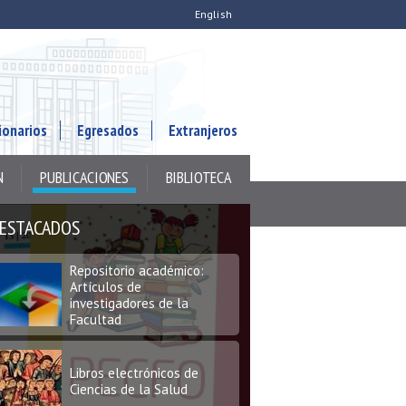
English
Repositorio académico:
Artículos de
ionarios
investigadores de la
Egresados
Extranjeros
Facultad
N
PUBLICACIONES
BIBLIOTECA
Libros electrónicos de
Ciencias de la Salud
ESTACADOS
Repositorio académico:
Artículos de
investigadores de la
Facultad
Libros electrónicos de
Ciencias de la Salud