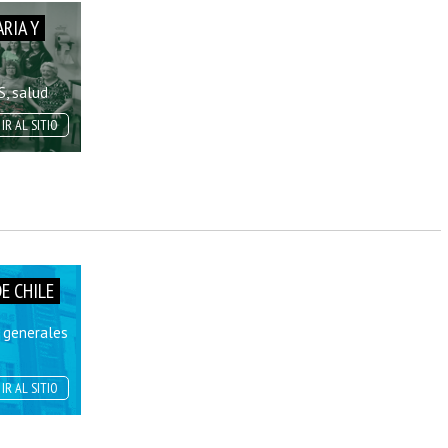
RIA Y
S, salud
IR AL SITIO
DE CHILE
s generales
IR AL SITIO