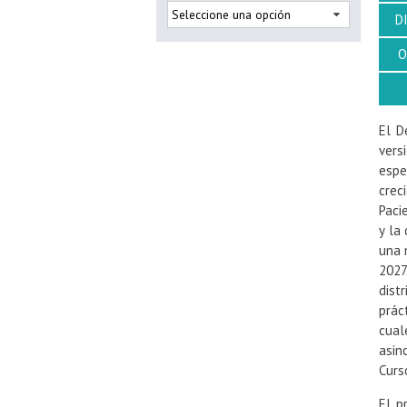
D
O
El D
vers
espe
crec
Paci
y la
una 
2027
dist
prác
cual
asin
Curs
El p