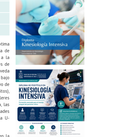
ptima
ma de
 a la
es de
lveda
 bajo
yo de
tos),
leres
, las
dades
ma U-
en la