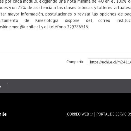
les por cada módulo, exigiendo una nota mínima de 4,0 en el 100% d
ades y un 75% de asistencia a las clases teóricas y talleres virtuales.
citar mayor información, postulaciones o revisar las opciones de pag
artamento de Kinesiología dispone del correo instituci
oskine.med@uchile.cl y el teléfono 229786513.
Compartir:
https://uchile.cl/m241
r
A
hile
CORREO WEB
PORTAL DE SERVICIO