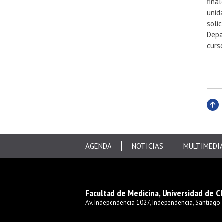
fina
unid
soli
Dep
curs
Subi
AGENDA
NOTICIAS
MULTIMEDI
Facultad de Medicina, Universidad de C
Av. Independencia 1027, Independencia, Santiago