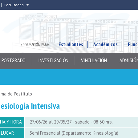
Facultades
Estudiantes
Académicos
Func
INFORMACIÓN PARA:
POSTGRADO
INVESTIGACIÓN
VINCULACIÓN
ADMISIÓ
oma de Postítulo
esiología Intensiva
CHA Y HORA
27/06/26 al 29/05/27 - sabado - 08:30 hrs.
LUGAR
Semi Presencial (Departamento Kinesiología)