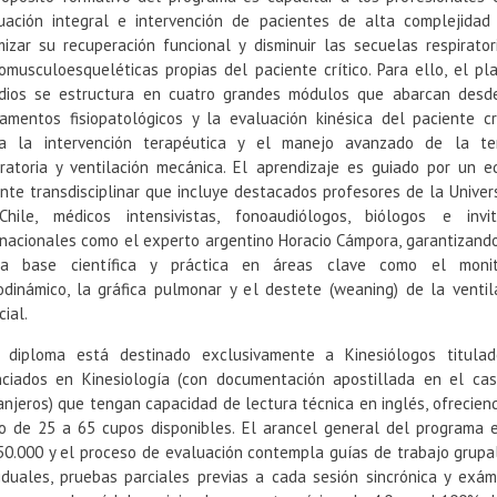
uación integral e intervención de pacientes de alta complejidad
mizar su recuperación funcional y disminuir las secuelas respirator
omusculoesqueléticas propias del paciente crítico. Para ello, el pl
dios se estructura en cuatro grandes módulos que abarcan desd
amentos fisiopatológicos y la evaluación kinésica del paciente crí
a la intervención terapéutica y el manejo avanzado de la te
iratoria y ventilación mecánica. El aprendizaje es guiado por un e
nte transdisciplinar que incluye destacados profesores de la Univer
hile, médicos intensivistas, fonoaudiólogos, biólogos e invi
rnacionales como el experto argentino Horacio Cámpora, garantizand
da base científica y práctica en áreas clave como el moni
dinámico, la gráfica pulmonar y el destete (weaning) de la ventil
cial.
 diploma está destinado exclusivamente a Kinesiólogos titula
nciados en Kinesiología (con documentación apostillada en el ca
anjeros) que tengan capacidad de lectura técnica en inglés, ofrecien
o de 25 a 65 cupos disponibles. El arancel general del programa 
50.000 y el proceso de evaluación contempla guías de trabajo grupa
viduales, pruebas parciales previas a cada sesión sincrónica y exá