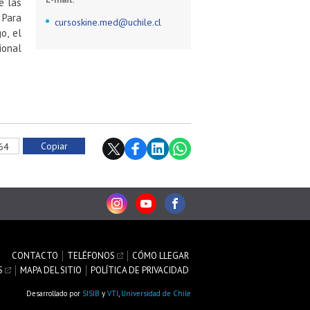
e las
 Para
cursoskine.med@uchile.cl
o, el
onal
Copiar
164
CONTACTO
TELÉFONOS
CÓMO LLEGAR
S
MAPA DEL SITIO
POLÍTICA DE PRIVACIDAD
Desarrollado por
SISIB
y
VTI
,
Universidad de Chile