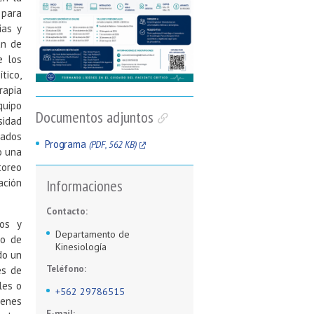
 para
ias y
an de
e los
tico,
rapia
quipo
Documentos adjuntos
sidad
tados
Programa
(PDF, 562 KB)
o una
toreo
Informaciones
ación
Contacto:
dos y
Departamento de
so de
Kinesiología
do un
Teléfono:
es de
les o
+562 29786515
menes
E-mail: