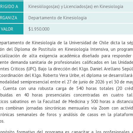
IRIGIDO A
Kinesiólogos(as) y Licenciados(as) en Kinesiología
RGANIZA
Departamento de Kinesiología
VALOR
$1.950.000
epartamento de Kinesiología de la Universidad de Chile dicta la sé
ión del Diploma de Postítulo en Kinesiología Intensiva, un progra
cialización de alta exigencia académica diseñado para responder
iente demanda sanitaria de profesionales calificados en las Unidad
entes Críticos (UPC). Bajo la dirección del Klgo. Daniel Arellano Sepú
 coordinación del Klgo. Roberto Vera Uribe, el diploma se desarrollará
modalidad semipresencial entre el 27 de junio de 2026 y el 30 de ma
. Cuenta con una robusta carga de 540 horas totales (20 crédi
ribuidas en 40 horas presenciales concentradas en cuatro tal
ticos sabatinos en la Facultad de Medicina y 500 horas a distancia
es combinan jornadas sincrónicas mensuales vía Zoom con activi
crónicas semanales de foros y análisis de casos en la platafor
os.
ropósito formativo del programa es capacitar a los profesionales 