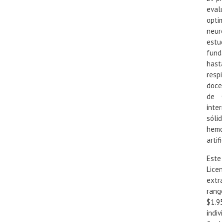
eval
opti
neur
estu
fund
hast
resp
doce
de C
inte
sóli
hemo
artifi
Este
Lice
extr
rang
$1.9
indi