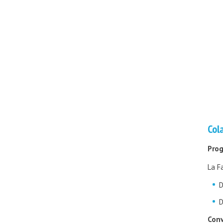
Col
Prog
La F
D
D
Con