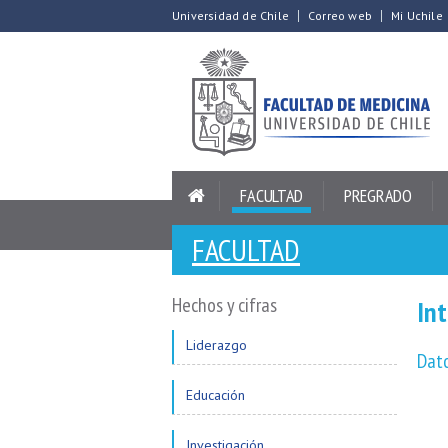
Universidad de Chile
Correo web
Mi Uchile
FACULTAD
PREGRADO
FACULTAD
Hechos y cifras
In
Liderazgo
​Dat
Educación
Investigación