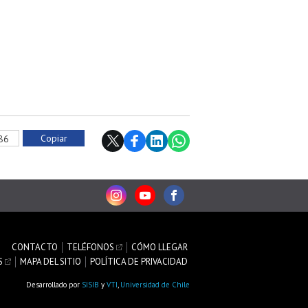
Copiar
586
CONTACTO
TELÉFONOS
CÓMO LLEGAR
S
MAPA DEL SITIO
POLÍTICA DE PRIVACIDAD
Desarrollado por
SISIB
y
VTI
,
Universidad de Chile