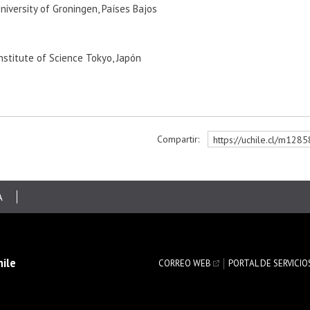
niversity of Groningen, Países Bajos
nstitute of Science Tokyo, Japón
Compartir:
https://uchile.cl/m128
r
A
hile
CORREO WEB
PORTAL DE SERVICIO