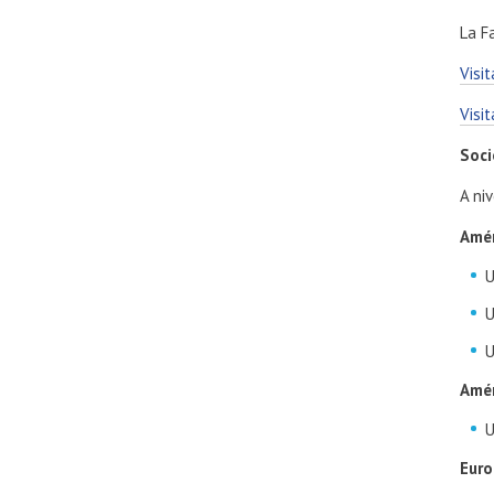
La F
Visi
Visi
Soci
A ni
Amér
U
U
U
Amér
U
Eur