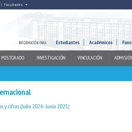
Facultades
Estudiantes
Académicos
Func
INFORMACIÓN PARA:
POSTGRADO
INVESTIGACIÓN
VINCULACIÓN
ADMISIÓ
ternacional
os y cifras (Julio 2024- Junio 2025)