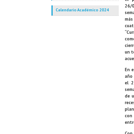
26/
Calendario Académico 2024
sema
más 
cuat
“Cur
com
cier
un t
acue
En e
año 
el 2
sema
de u
rece
plan
con 
entr
Con 