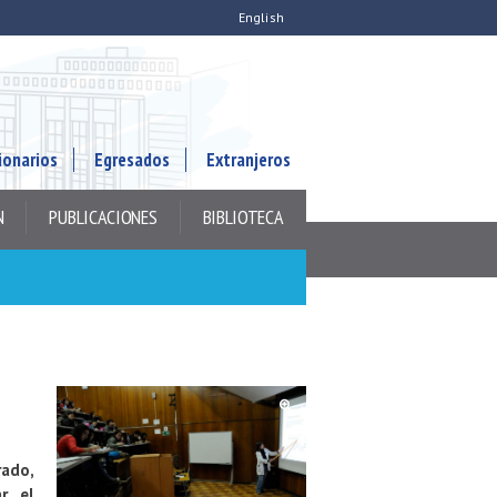
English
ionarios
Egresados
Extranjeros
N
PUBLICACIONES
BIBLIOTECA
rado,
r el