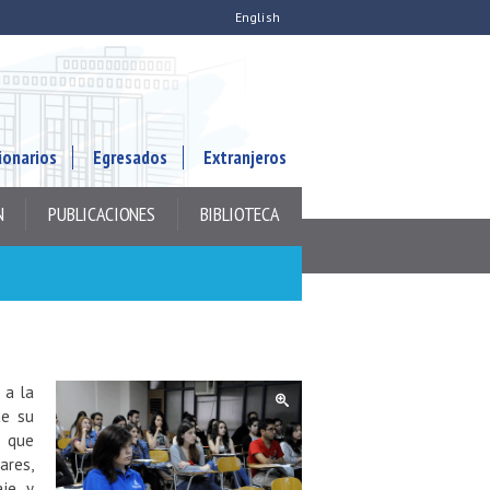
English
ionarios
Egresados
Extranjeros
N
PUBLICACIONES
BIBLIOTECA
 a la
de su
s que
ares,
aje y