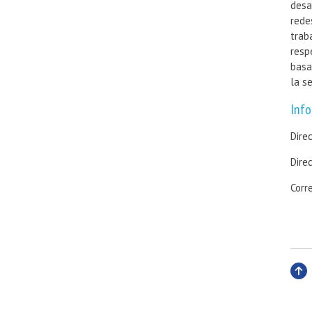
desa
rede
trab
resp
basa
la se
Info
Direc
Dire
Corr
Subi