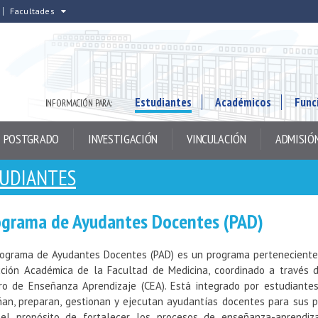
Facultades
Estudiantes
Académicos
Func
INFORMACIÓN PARA:
POSTGRADO
INVESTIGACIÓN
VINCULACIÓN
ADMISIÓ
TUDIANTES
ograma de Ayudantes Docentes (PAD)
rograma de Ayudantes Docentes (PAD) es un programa perteneciente
cción Académica de la Facultad de Medicina, coordinado a través 
ro de Enseñanza Aprendizaje (CEA). Está integrado por estudiante
ñan, preparan, gestionan y ejecutan ayudantías docentes para sus p
el propósito de fortalecer los procesos de enseñanza-aprendiz