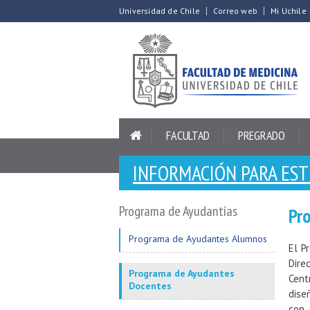
Universidad de Chile
Correo web
Mi Uchile
FACULTAD
PREGRADO
INFORMACIÓN PARA ES
Programa de Ayudantías
Pr
Programa de Ayudantes Alumnos
El P
Dire
Programa de Ayudantes
Cent
Docentes
dise
con 