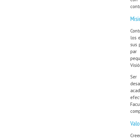
cont
Misi
Cont
los 
sus 
par 
pequ
Visi
Ser 
desa
acad
efec
Facu
comp
Valo
Cree