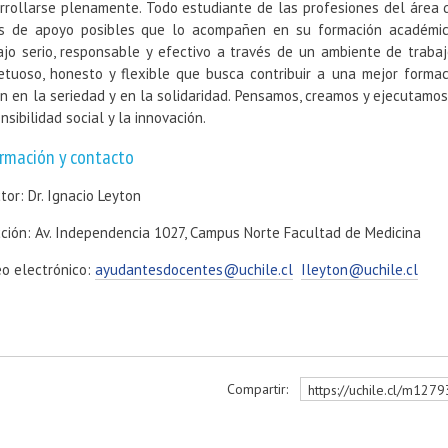
rrollarse plenamente. Todo estudiante de las profesiones del área 
s de apoyo posibles que lo acompañen en su formación académica
ajo serio, responsable y efectivo a través de un ambiente de trabaj
etuoso, honesto y flexible que busca contribuir a una mejor formaci
n en la seriedad y en la solidaridad. Pensamos, creamos y ejecutamo
nsibilidad social y la innovación.
rmación y contacto
tor: Dr. Ignacio Leyton
cción: Av. Independencia 1027, Campus Norte Facultad de Medicina
eo electrónico:
ayudantesdocentes@uchile.cl
Ileyton@uchile.cl
Compartir:
https://uchile.cl/m127
r