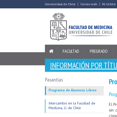
Universidad de Chile
Correo web
Mi Uchile
FACULTAD
PREGRADO
INFORMACIÓN POR TÍTU
Pasantías
Pr
Programa de Alumnos Libres
Prog
Intercambio en la Facultad de
El P
Medicina, U. de Chile
sin 
clín