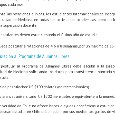
upos cada mes.
nte las rotaciones clínicas, los estudiantes internacionales se incor
acultad de Medicina, en todas las actividades académicas como un In
a supervisión docente.
postulantes deben estar cursando el último año de estudio.
uede postular a rotaciones de 4, 6 u 8 semanas, por un máximo de 16
ulación al Programa de Alumnos Libres
 postular al Programa de Alumnos Libres debe escribir a la Direc
ltad de Medicina solicitando los datos para transferencia bancaria 
stula.
o de postulación: US $100 dólares (no reembolsables).
o arancel universitario: US $700 mensuales o equivalente a la moned
niversidad de Chile no ofrece becas o ayudas económicas a estudiant
desean estudiar en Chile deben cubrir por sus medios los gastos de vi