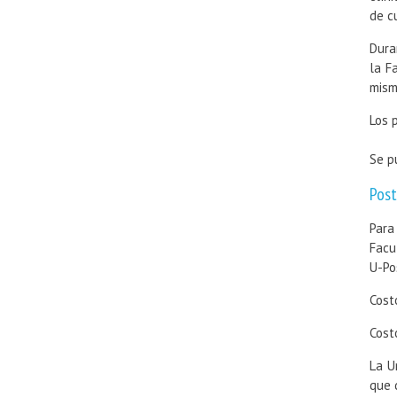
de c
Dura
la F
mism
Los 
Se p
Post
Para
Facu
U-Po
Cost
Cost
La U
que 