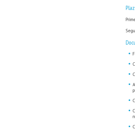
Plaz
Prim
Segu
Doc
F
C
C
A
p
C
C
n
C