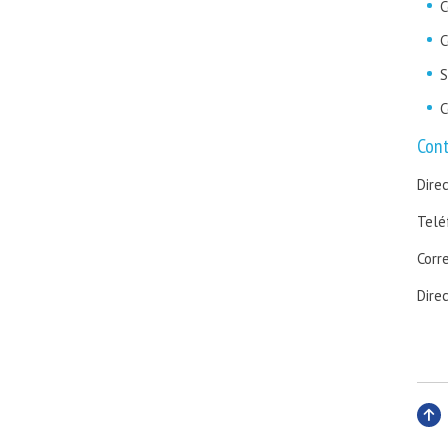
C
C
S
C
Con
Dire
Telé
Corr
Dire
Subi