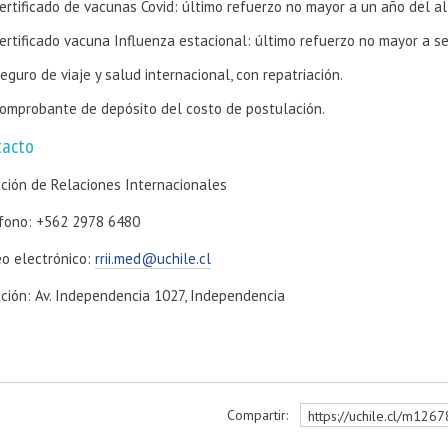
ertificado de vacunas Covid: último refuerzo no mayor a un año del al 
ertificado vacuna Influenza estacional: último refuerzo no mayor a sei
eguro de viaje y salud internacional, con repatriación.
omprobante de depósito del costo de postulación.
tacto
cción de Relaciones Internacionales
fono: +562 2978 6480
eo electrónico:
rrii.med@uchile.cl
cción: Av. Independencia 1027, Independencia
Compartir:
https://uchile.cl/m126
r