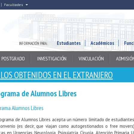
Facultades
Estudiantes
Académicos
Func
INFORMACIÓN PARA:
POSTGRADO
INVESTIGACIÓN
VINCULACIÓN
ADMISIÓ
LOS OBTENIDOS EN EL EXTRANJERO
ograma de Alumnos Libres
rama Alumnos Libres
rograma de Alumnos Libres acepta un número limitado de estudiantes 
convenio (es decir, que viajan como autogestionados o free movers)
icas en Urgencias, Neurología, Psiquiatría, Cirugía, Atención Primaria 