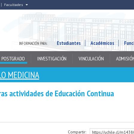
Facultades
Estudiantes
Académicos
Func
INFORMACIÓN PARA:
POSTGRADO
INVESTIGACIÓN
VINCULACIÓN
ADMISIÓ
LO MEDICINA
ras actividades de Educación Continua
Compartir:
https://uchile.cl/m143