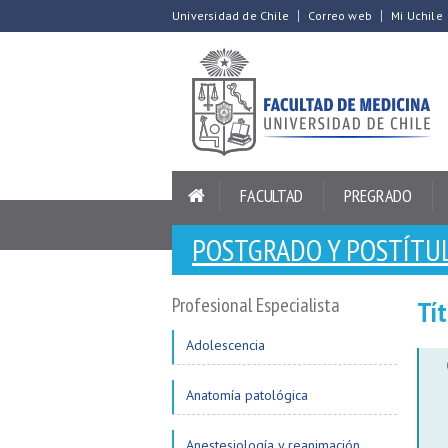
Universidad de Chile
Correo web
Mi Uchile
FACULTAD
PREGRADO
POSTGRADO Y POSTÍTU
Profesional Especialista
Tít
Adolescencia
Anatomía patológica
Anestesiología y reanimación