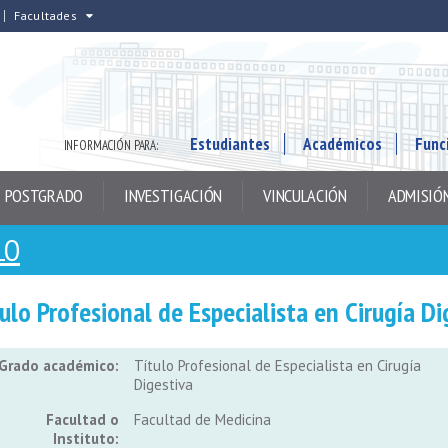
Facultades
Estudiantes
Académicos
Func
INFORMACIÓN PARA:
POSTGRADO
INVESTIGACIÓN
VINCULACIÓN
ADMISIÓ
LO
ulo Profesional de Especialista en Cirugía Di
Grado académico:
Título Profesional de Especialista en Cirugía
Digestiva
Facultad o
Facultad de Medicina
Instituto: