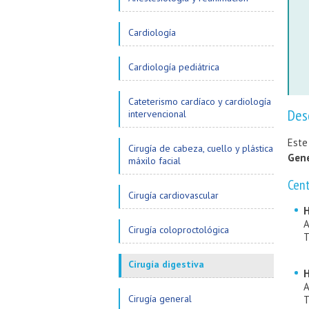
Cardiología
Cardiología pediátrica
Cateterismo cardíaco y cardiología
Des
intervencional
Est
Cirugía de cabeza, cuello y plástica
Gene
máxilo facial
Cen
Cirugía cardiovascular
H
A
Cirugía coloproctológica
T
Cirugía digestiva
H
A
Cirugía general
T