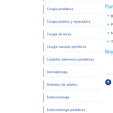
Pla
Cirugía pediátrica
B
Cirugía plástica y reparadora
P
M
Cirugía de tórax
T
Cirugía vascular periférica
Req
Cuidados intensivos pediátricos
Dermatología
Diabetes de adultos
Subi
Endocrinología
Endocrinología pediátrica