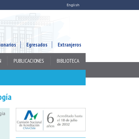
English
ionarios
Egresados
Extranjeros
N
PUBLICACIONES
BIBLIOTECA
ogía
gía