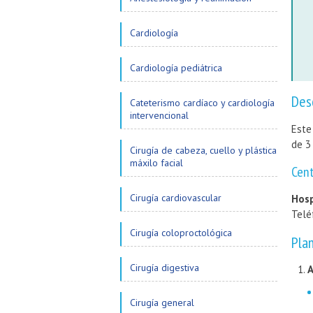
Cardiología
Cardiología pediátrica
Des
Cateterismo cardíaco y cardiología
intervencional
Este
de 3
Cirugía de cabeza, cuello y plástica
máxilo facial
Cen
Cirugía cardiovascular
Hosp
Telé
Cirugía coloproctológica
Pla
Cirugía digestiva
A
Cirugía general