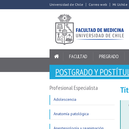
Universidad de Chile
Correo web
Mi Uchile
FACULTAD
PREGRADO
POSTGRADO Y POSTÍTU
Profesional Especialista
Tít
Adolescencia
Anatomía patológica
Anestesiología y reanimación