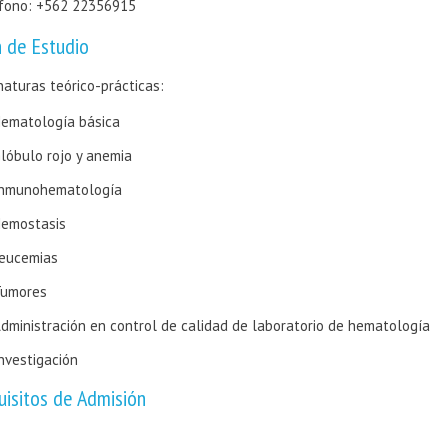
fono: +562 22356915
n de Estudio
naturas teórico-prácticas:
ematología básica
lóbulo rojo y anemia
nmunohematología
emostasis
eucemias
umores
dministración en control de calidad de laboratorio de hematología
nvestigación
uisitos de Admisión