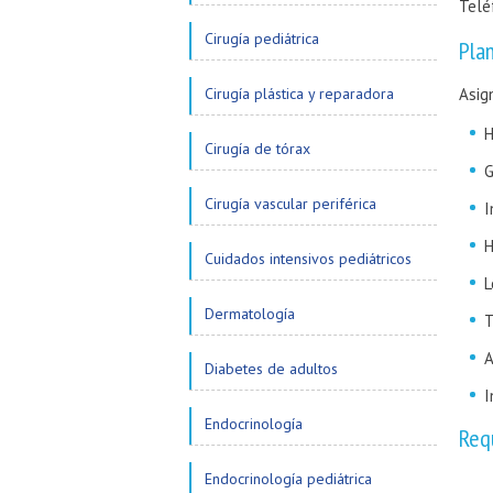
Telé
Cirugía pediátrica
Pla
Cirugía plástica y reparadora
Asig
H
Cirugía de tórax
G
Cirugía vascular periférica
I
H
Cuidados intensivos pediátricos
L
Dermatología
T
A
Diabetes de adultos
I
Endocrinología
Req
Endocrinología pediátrica