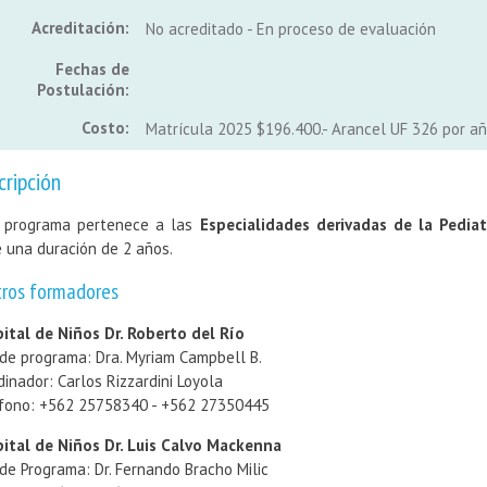
Acreditación:
No acreditado - En proceso de evaluación
Fechas de
Postulación:
Costo:
Matrícula 2025 $196.400.- Arancel UF 326 por añ
cripción
 programa pertenece a las
Especialidades derivadas de la Pedia
e una duración de 2 años.
tros formadores
ital de Niños Dr. Roberto del Río
 de programa: Dra. Myriam Campbell B.
dinador: Carlos Rizzardini Loyola
fono:
+562 25758340 - +562 27350445
ital de Niños Dr. Luis Calvo Mackenna
 de Programa: Dr. Fernando Bracho Milic