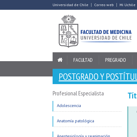
Universidad de Chile
Correo web
Mi Uchile
FACULTAD
PREGRADO
POSTGRADO Y POSTÍTU
Profesional Especialista
Tí
Adolescencia
Anatomía patológica
Anestesiología y reanimación