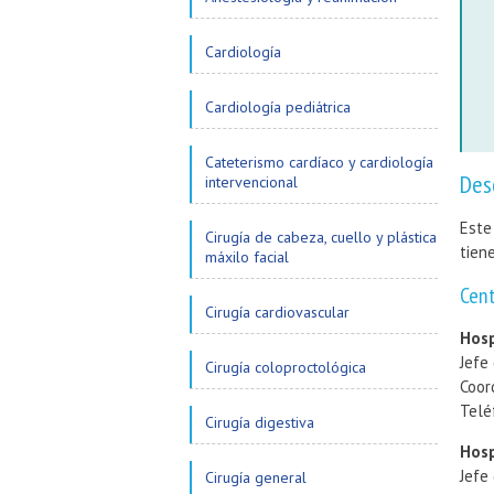
Cardiología
Cardiología pediátrica
Cateterismo cardíaco y cardiología
Des
intervencional
Este
Cirugía de cabeza, cuello y plástica
tien
máxilo facial
Cen
Cirugía cardiovascular
Hosp
Jefe
Cirugía coloproctológica
Coor
Telé
Cirugía digestiva
Hosp
Jefe
Cirugía general