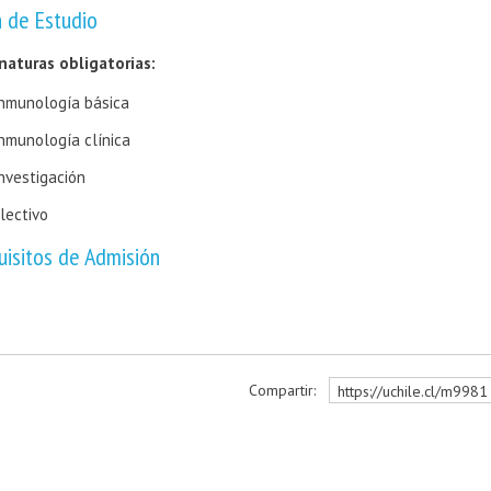
n de Estudio
naturas obligatorias:
nmunología básica
nmunología clínica
nvestigación
lectivo
uisitos de Admisión
Compartir:
https://uchile.cl/m9981
r