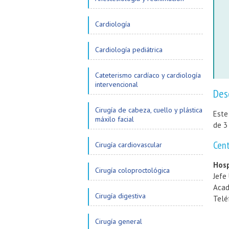
Cardiología
Cardiología pediátrica
Cateterismo cardíaco y cardiología
intervencional
Des
Cirugía de cabeza, cuello y plástica
Este
máxilo facial
de 3
Cen
Cirugía cardiovascular
Hosp
Cirugía coloproctológica
Jefe
Acad
Cirugía digestiva
Telé
Cirugía general