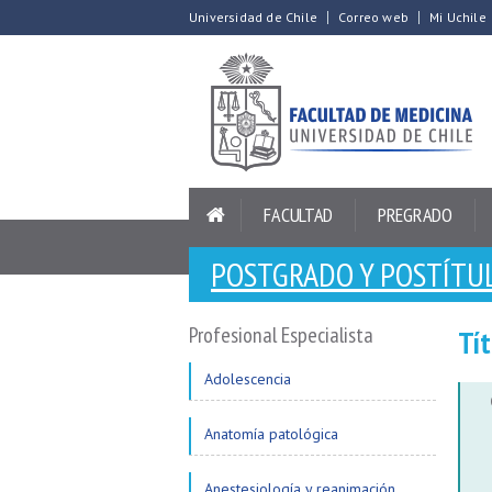
Universidad de Chile
Correo web
Mi Uchile
FACULTAD
PREGRADO
POSTGRADO Y POSTÍTU
Profesional Especialista
Tít
Adolescencia
Anatomía patológica
Anestesiología y reanimación