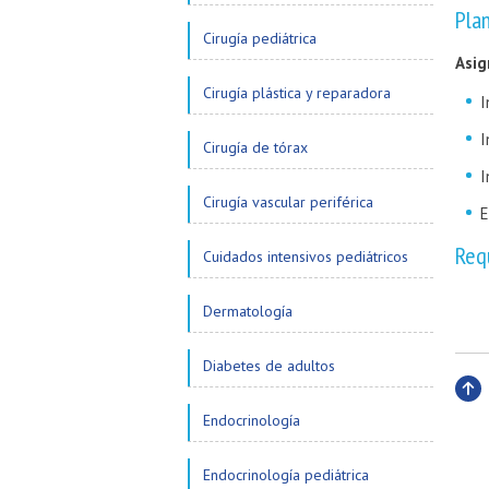
Pla
Cirugía pediátrica
Asig
Cirugía plástica y reparadora
I
I
Cirugía de tórax
I
Cirugía vascular periférica
E
Req
Cuidados intensivos pediátricos
Dermatología
Diabetes de adultos
Subi
Endocrinología
Endocrinología pediátrica