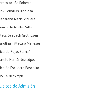
oreto Acuña Roberts
ax Ceballos Hinojosa
acarena Marín Viñuela
umberto Müller Villa
laus Seebach Grothusen
arolina Millacura Meneses
icardo Rojas Barnafi
amilo Hernández López
icolás Escudero Basoalto
 05.04.2023 mpb
uisitos de Admisión