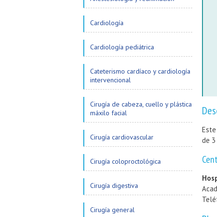
Cardiología
Cardiología pediátrica
Cateterismo cardíaco y cardiología
intervencional
Cirugía de cabeza, cuello y plástica
Des
máxilo facial
Este
Cirugía cardiovascular
de 3
Cen
Cirugía coloproctológica
Hosp
Cirugía digestiva
Acad
Telé
Cirugía general