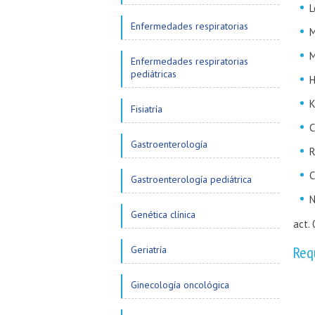
L
Enfermedades respiratorias
M
M
Enfermedades respiratorias
pediátricas
H
K
Fisiatría
C
Gastroenterología
R
C
Gastroenterología pediátrica
N
Genética clínica
act.
Req
Geriatría
Ginecología oncológica