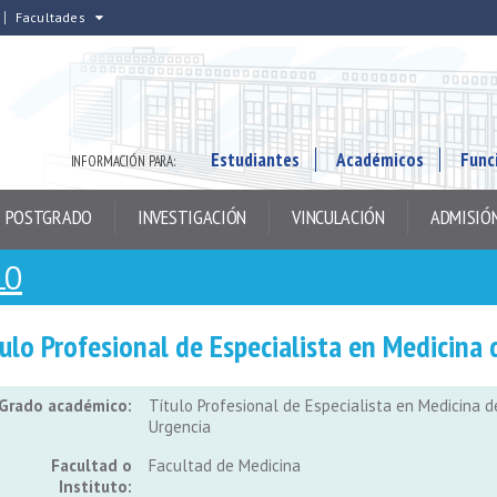
Facultades
Estudiantes
Académicos
Func
INFORMACIÓN PARA:
POSTGRADO
INVESTIGACIÓN
VINCULACIÓN
ADMISIÓ
LO
ulo Profesional de Especialista en Medicina 
Grado académico:
Título Profesional de Especialista en Medicina d
Urgencia
Facultad o
Facultad de Medicina
Instituto: