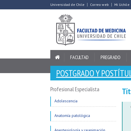
Universidad de Chile
Correo web
Mi Uchile
FACULTAD
PREGRADO
POSTGRADO Y POSTÍTU
Profesional Especialista
Tít
Adolescencia
Anatomía patológica
Anestesiología y reanimación