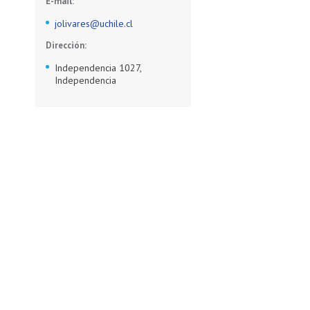
E-mail:
jolivares@uchile.cl
Dirección:
Independencia 1027,
Independencia