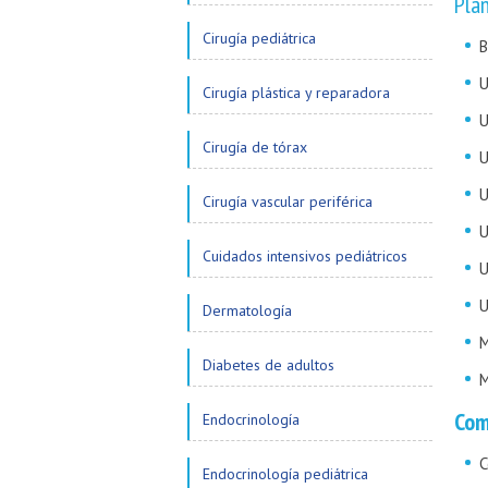
Pla
Cirugía pediátrica
B
U
Cirugía plástica y reparadora
U
Cirugía de tórax
U
U
Cirugía vascular periférica
U
Cuidados intensivos pediátricos
U
U
Dermatología
M
Diabetes de adultos
M
Com
Endocrinología
C
Endocrinología pediátrica