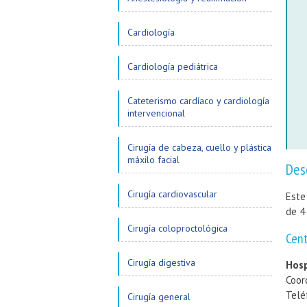
Cardiología
Cardiología pediátrica
Cateterismo cardíaco y cardiología
intervencional
Cirugía de cabeza, cuello y plástica
máxilo facial
Des
Cirugía cardiovascular
Este
de 4
Cirugía coloproctológica
Cen
Cirugía digestiva
Hosp
Coor
Telé
Cirugía general