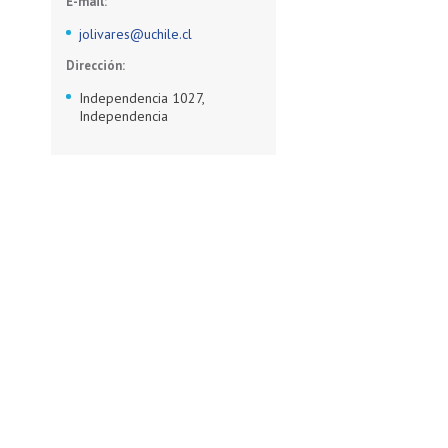
E-mail:
jolivares@uchile.cl
Dirección:
Independencia 1027,
Independencia