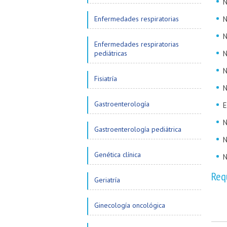
N
Enfermedades respiratorias
N
N
Enfermedades respiratorias
pediátricas
N
N
Fisiatría
N
Gastroenterología
E
N
Gastroenterología pediátrica
N
Genética clínica
N
Req
Geriatría
Ginecología oncológica