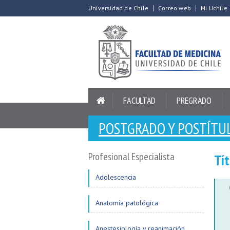
Universidad de Chile
Correo web
Mi Uchile
FACULTAD
PREGRADO
POSTGRADO Y POSTÍTU
Profesional Especialista
Tít
Adolescencia
Anatomía patológica
Anestesiología y reanimación