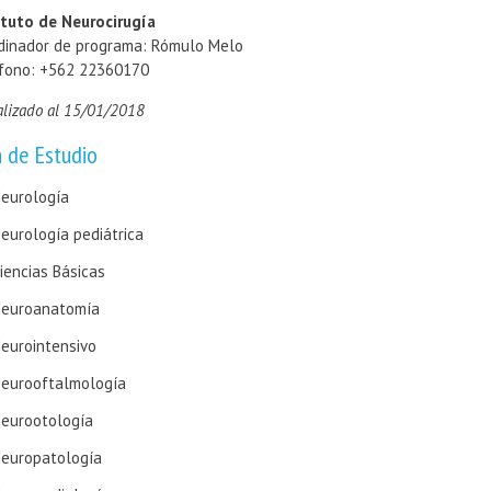
ituto de Neurocirugía
dinador de programa: Rómulo Melo
fono: +562 22360170
alizado al 15/01/2018
n de Estudio
eurología
eurología pediátrica
iencias Básicas
euroanatomía
eurointensivo
eurooftalmología
eurootología
europatología