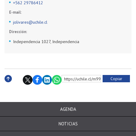
+562 29786412
E-mail:
jolivares@uchile.cl
Dirección:
Independencia 1027, Independencia
Copiar
https://uchile.cl/m9984
Subir
AGENDA
NOTICIAS