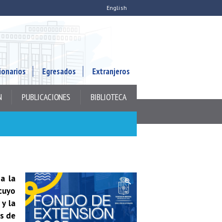
English
ionarios
Egresados
Extranjeros
N
PUBLICACIONES
BIBLIOTECA
a la
cuyo
 y la
as de