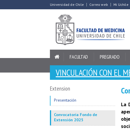
Universidad de Chile
Correo web
Mi Uchile
FACULTAD
PREGRADO
VINCULACIÓN CON EL M
Extension
Co
Presentación
La 
ape
Convocatoria Fondo de
obje
Extensión 2025
soci