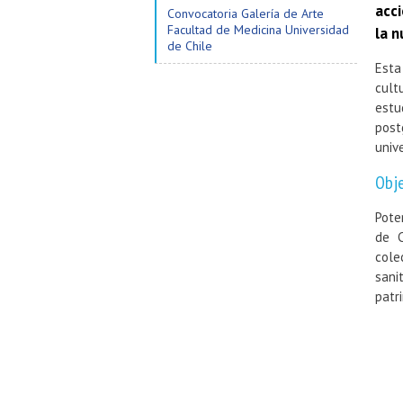
acci
Convocatoria Galería de Arte
Facultad de Medicina Universidad
la n
de Chile
Esta
cult
estu
post
univ
Obje
Pote
de C
cole
sani
patr