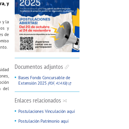
ra, y
 y la
ios y
es de
omiso
ento.
Documentos adjuntos
sidad
ones,
Bases Fondo Concursable de
oción
Extensión 2025
(PDF, 414 KB)
n del
Enlaces relacionados
Postulaciones Vinculación aquí
Postulación Patrimonio aquí