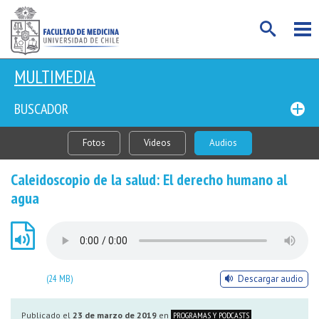
MULTIMEDIA
BUSCADOR
Fotos
Videos
Audios
Caleidoscopio de la salud: El derecho humano al
agua
(24 MB)
Descargar audio
Publicado el
23 de marzo de 2019
en
PROGRAMAS Y PODCASTS