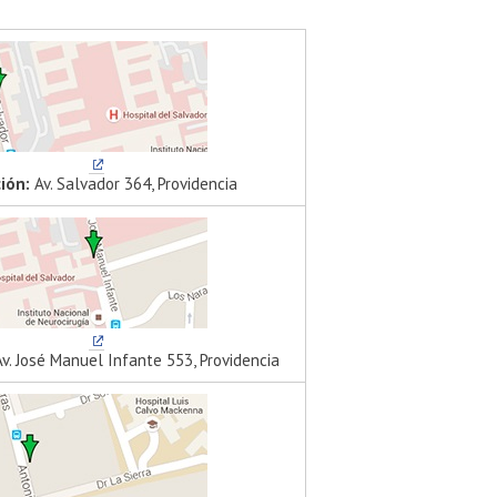
ción:
Av. Salvador 364, Providencia
v. José Manuel Infante 553, Providencia