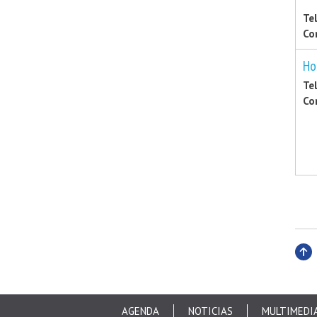
Te
Co
Ho
Te
Co
Subi
AGENDA
NOTICIAS
MULTIMEDI