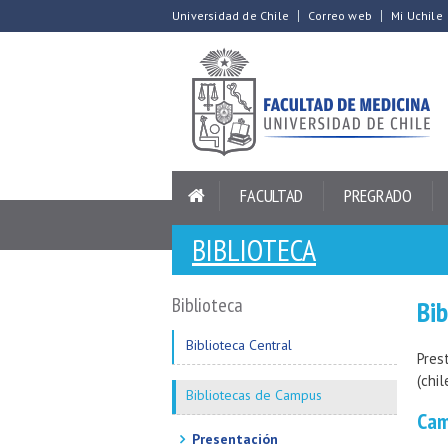
Universidad de Chile
Correo web
Mi Uchile
FACULTAD
PREGRADO
BIBLIOTECA
Biblioteca
Bi
Biblioteca Central
Pres
(chil
Bibliotecas de Campus
Cam
Presentación