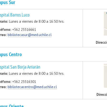
pus Sur
spital Barros Luco
rario:
Lunes a viernes de 8:00 a 16:50 hrs.
léfono:
+562 25516661
rreo:
bibliotecasur@med.uchile.cl
Direcci
pus Centro
spital San Borja Arriarán
rario:
Lunes a viernes de 8:00 a 16:50 hrs.
léfono:
+562 25516301
rreo:
bibliotecacentro@med.uchile.cl
Direcc
pus Oriente