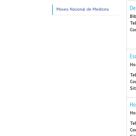
De
Museo Nacional de Medicina
Bib
Te
Co
Es
Ho
Te
Co
Si
Hos
Ho
Te
Co