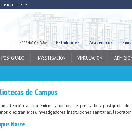
Facultades
Estudiantes
Académicos
Func
INFORMACIÓN PARA:
POSTGRADO
INVESTIGACIÓN
VINCULACIÓN
ADMISIÓ
bliotecas de Campus
tan atención a académicos, alumnos de pregrado y postgrado de l
enos o extranjeros), investigadores, instituciones sanitarias, laborator
pus Norte