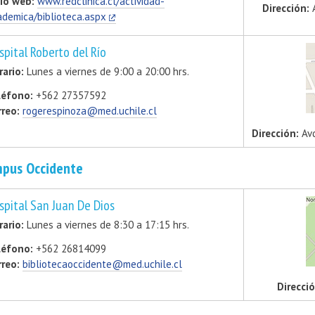
tio web:
www.redclinica.cl/actividad-
Dirección:
A
ademica/biblioteca.aspx
spital Roberto del Río
rario:
Lunes a viernes de 9:00 a 20:00 hrs.
léfono:
+562 27357592
rreo:
rogerespinoza@med.uchile.cl
Dirección:
Avd
pus Occidente
spital San Juan De Dios
rario:
Lunes a viernes de 8:30 a 17:15 hrs.
léfono:
+562 26814099
rreo:
bibliotecaoccidente@med.uchile.cl
Direcció