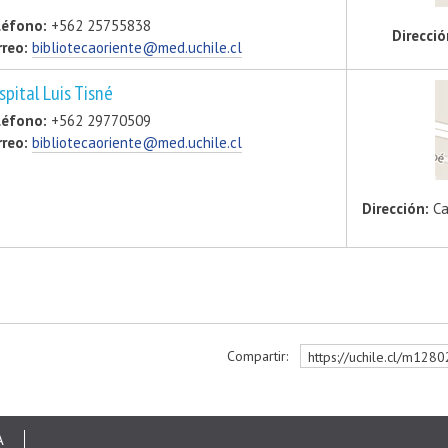
léfono:
+562 25755838
Direcció
rreo:
bibliotecaoriente@med.uchile.cl
spital Luis Tisné
léfono:
+562 29770509
rreo:
bibliotecaoriente@med.uchile.cl
Dirección:
Ca
Compartir:
https://uchile.cl/m128
r
A