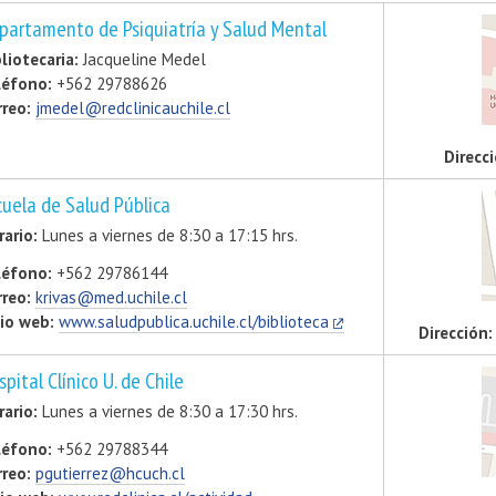
partamento de Psiquiatría y Salud Mental
liotecaria:
Jacqueline Medel
léfono:
+562 29788626
rreo:
jmedel@redclinicauchile.cl
Direcci
cuela de Salud Pública
rario:
Lunes a viernes de 8:30 a 17:15 hrs.
léfono:
+562 29786144
rreo:
krivas@med.uchile.cl
tio web:
www.saludpublica.uchile.cl/biblioteca
Dirección:
pital Clínico U. de Chile
rario:
Lunes a viernes de 8:30 a 17:30 hrs.
léfono:
+562 29788344
rreo:
pgutierrez@hcuch.cl