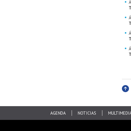
Á
T
Á
T
Á
T
Á
T
Subi
AGENDA
NOTICIAS
MULTIMEDI