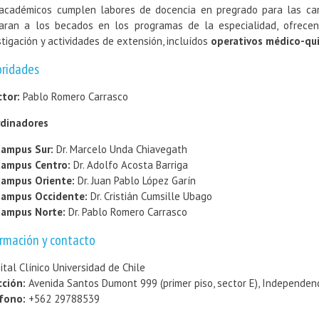
académicos cumplen labores de docencia en pregrado para las ca
aran a los becados en los programas de la especialidad, ofrecen
stigación y actividades de extensión, incluídos
operativos médico-qui
oridades
ctor:
Pablo Romero Carrasco
dinadores
ampus Sur:
Dr. Marcelo Unda Chiavegath
ampus Centro:
Dr. Adolfo Acosta Barriga
ampus Oriente:
Dr. Juan Pablo López Garín
ampus Occidente:
Dr. Cristián Cumsille Ubago
ampus Norte:
Dr. Pablo Romero Carrasco
rmación y contacto
ital Clínico Universidad de Chile
cción:
Avenida Santos Dumont 999 (primer piso, sector E), Independen
fono:
+562 29788539