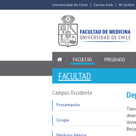
Universidad de Chile
Correo web
Mi Uchile
FACULTAD
PREGRADO
FACULTAD
Campus Occidente
De
Presentación
Tien
dive
Cirugía
Univ
Borja
Medicina Interna