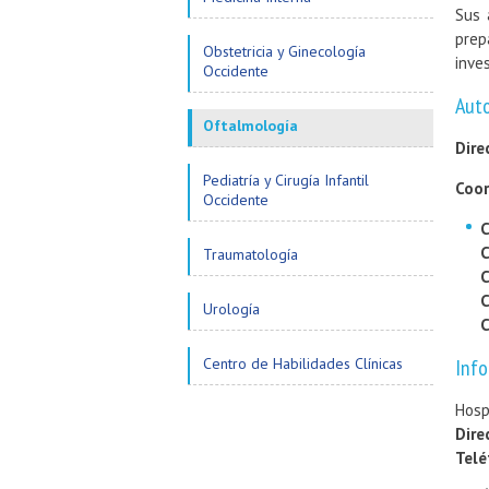
Sus 
prep
Obstetricia y Ginecología
inve
Occidente
Aut
Oftalmología
Dire
Pediatría y Cirugía Infantil
Coor
Occidente
C
C
Traumatología
C
C
Urología
C
Centro de Habilidades Clínicas
Info
Hosp
Dire
Telé