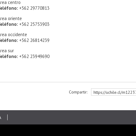
rea centro
eléfono:
+562 29770813
rea oriente
eléfono:
+562 25753903
rea occidente
eléfono:
+562 26814239
rea sur
eléfono:
+562 23949690
Compartir:
https://uchile.cl/m122
r
A