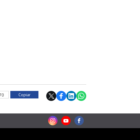
Copiar
370