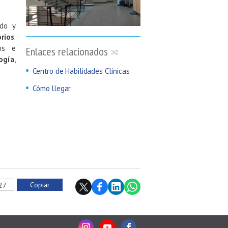
ado y
orios
.
os e
Enlaces relacionados
ogía
,
Centro de Habilidades Clínicas
Cómo llegar
Copiar
727