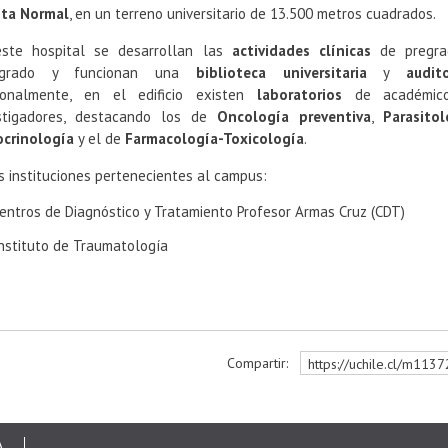
ta Normal
, en un terreno universitario de 13.500 metros cuadrados.
ste hospital se desarrollan las
actividades clínicas
de pregr
tgrado y funcionan una
biblioteca universitaria
y
audit
ionalmente, en el edificio existen
laboratorios
de académic
stigadores, destacando los de
Oncología preventiva
,
Parasitol
crinología
y el de
Farmacología-Toxicología
.
s instituciones pertenecientes al campus:
entros de Diagnóstico y Tratamiento Profesor Armas Cruz (CDT)
nstituto de Traumatología
Compartir:
https://uchile.cl/m113
r
A