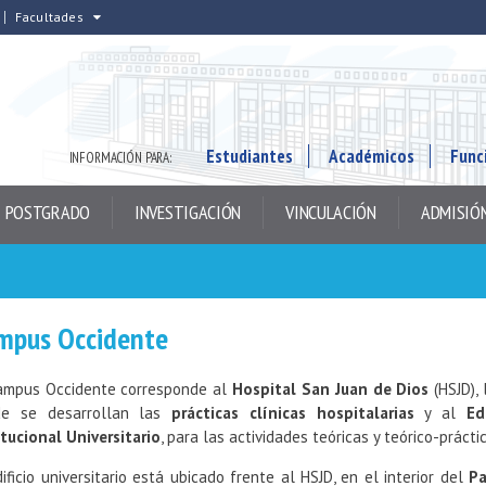
Facultades
Estudiantes
Académicos
Func
INFORMACIÓN PARA:
POSTGRADO
INVESTIGACIÓN
VINCULACIÓN
ADMISIÓ
mpus Occidente
ampus Occidente corresponde al
Hospital San Juan de Dios
(HSJD), 
de se desarrollan las
prácticas clínicas hospitalarias
y al
Ed
itucional Universitario
, para las actividades teóricas y teórico-prácti
dificio universitario está ubicado frente al HSJD, en el interior del
Pa