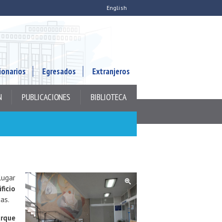
English
ionarios
Egresados
Extranjeros
N
PUBLICACIONES
BIBLIOTECA
lugar
ificio
cas.
rque