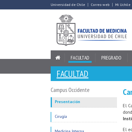
Universidad de Chile
Correo web
Mi Uchile
FACULTAD
PREGRADO
FACULTAD
Campus Occidente
Ca
Presentación
El C
don
Cirugía
Inst
El e
Medicina Interna