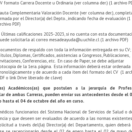
V formato Carrera Docente u Ordinaria (ver columna der.) (1 archivo P
auta Complementaria Valoración Docente (ver columna der.), complet
irmada por el Director(a) del Depto., indicando fecha de evaluación (1
rchivo PDF)
 Últimas calificaciones 2025-2023, si no cuenta con esta documentaci
uede solicitarla al correo mesadeayuda@u.uchile.cl (1 archivo PDF)
ocumentos de respaldo con toda la información entregada en su CV;
ítulos, Diplomas, Certificados, asistencias a Congresos, Publicaciones,
nvitaciones, Conferencias, etc. En caso de Paper, se debe adjuntar
otocopia de la 1era. página. Esta información deberá estar ordenada
ronológicamente y de acuerdo a cada ítem del formato del CV (1 arc
DF o link Drive liberado de clave)
(as) Académicos(as) que postulen a la jerarquía de Profeso
lar de ambas Carreras, pueden enviar sus antecedentes desde el 
 hasta el 04 de octubre del año en curso.
médicos funcionarios del Sistema Nacional de Servicios de Salud o d
ncia y que deseen ser evaluados de acuerdo a las normas existentes,
olicitud a través del(la) Director(a) del Departamento, quien deberá
se se recepcionarán desde el 02 de enero hasta el 02 de mayo d