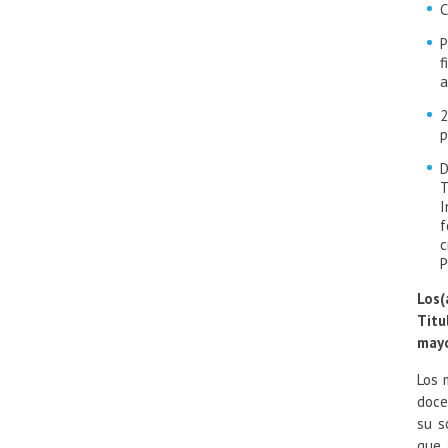
C
P
f
a
2
p
D
T
I
f
c
P
Los
Titu
mayo
Los 
doce
su s
que 