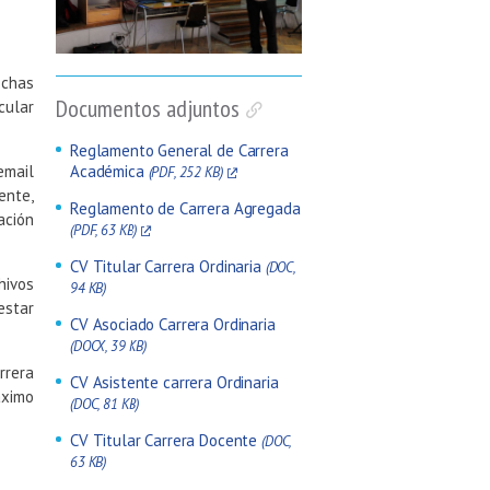
echas
Documentos adjuntos
cular
Reglamento General de Carrera
ail
Académica
(PDF, 252 KB)
ente,
Reglamento de Carrera Agregada
ación
(PDF, 63 KB)
CV Titular Carrera Ordinaria
(DOC,
ivos
94 KB)
estar
CV Asociado Carrera Ordinaria
(DOCX, 39 KB)
rrera
CV Asistente carrera Ordinaria
áximo
(DOC, 81 KB)
CV Titular Carrera Docente
(DOC,
63 KB)