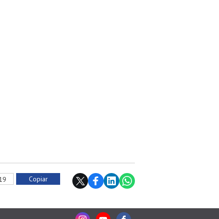
Copiar
019