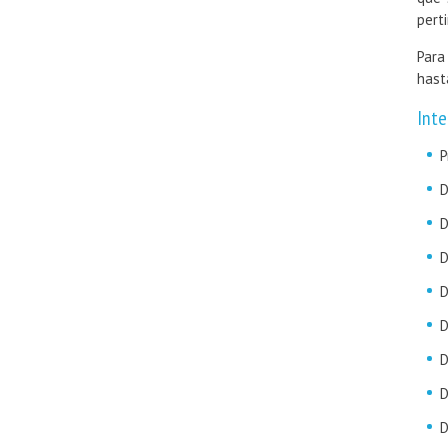
pert
Para
hast
Inte
P
D
D
D
D
D
D
D
D