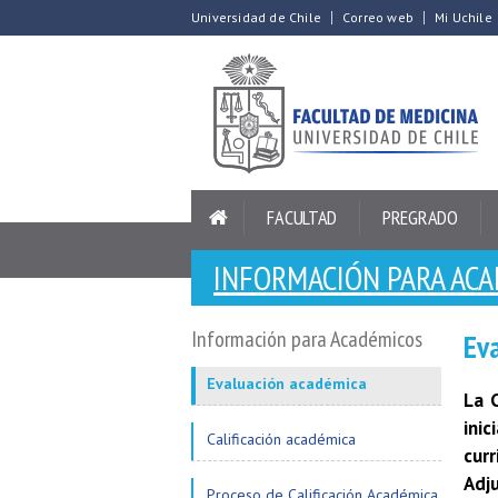
Universidad de Chile
Correo web
Mi Uchile
FACULTAD
PREGRADO
INFORMACIÓN PARA AC
Información para Académicos
Ev
Evaluación académica
La 
ini
Calificación académica
cur
Adj
Proceso de Calificación Académica