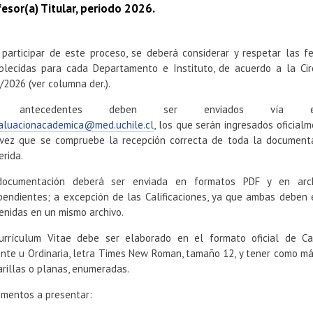
esor(a) Titular, periodo 2026.
 participar de este proceso, se deberá considerar y respetar las f
blecidas para cada Departamento e Instituto, de acuerdo a la Cir
/2026 (ver columna der.).
s antecedentes deben ser enviados vía em
aluacionacademica@med.uchile.cl
, los que serán ingresados oficialm
vez que se compruebe la recepción correcta de toda la document
erida.
documentación deberá ser enviada en formatos PDF y en arch
pendientes; a excepción de las Calificaciones, ya que ambas deben 
enidas en un mismo archivo.
urrículum Vitae debe ser elaborado en el formato oficial de Ca
nte u Ordinaria, letra Times New Roman, tamaño 12, y tener como m
arillas o planas, enumeradas.
mentos a presentar: