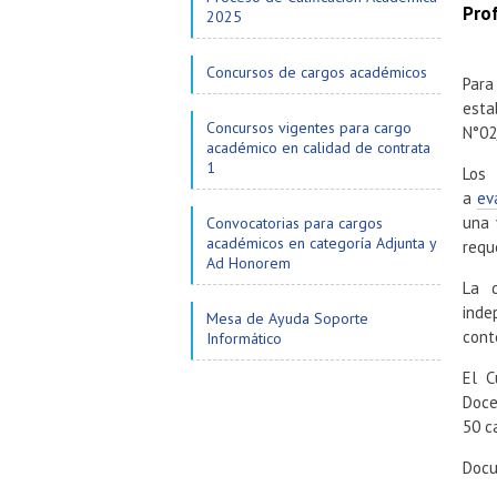
Prof
2025
Concursos de cargos académicos
Para
esta
Concursos vigentes para cargo
N°02
académico en calidad de contrata
1
Lo
a
ev
una 
Convocatorias para cargos
académicos en categoría Adjunta y
requ
Ad Honorem
La 
inde
Mesa de Ayuda Soporte
cont
Informático
El C
Doce
50 c
Docu