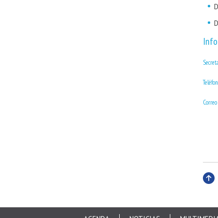
D
D
Info
Secreta
Teléfo
Correo 
Subi