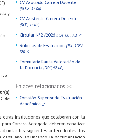
CV Asociado Carrera Docente
DF)
(DOCX, 37 KB)
ada y
CV Asistente Carrera Docente
(DOC, 52 KB)
Circular Nº2 /2026
ón,
(PDF, 669 KB)
Rúbricas de Evaluación
(PDF, 1087
KB)
Formulario Pauta Valoración de
la Docencia
(DOC, 42 KB)
hivo
Enlaces relacionados
r(a)
Comisión Superior de Evaluación
02 de
Académica
e otras instituciones que colaboran con la
 para Carrera Agregada, deberán canalizar
 adjuntar los siguientes antecedentes, los
e cada año, adjuntando la documentación