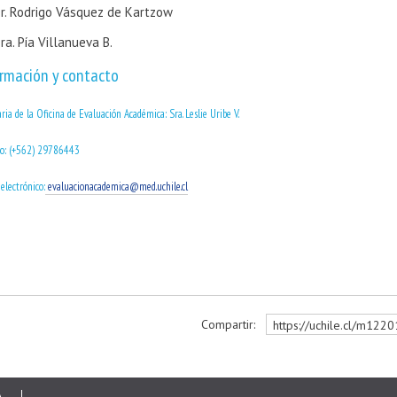
r. Rodrigo Vásquez de Kartzow
ra. Pía Villanueva B.
rmación y contacto
ria de la Oficina de Evaluación Académica: Sra. Leslie Uribe V.
no: (+562) 29786443
electrónico:
evaluacionacademica@med.uchile.cl
Compartir:
https://uchile.cl/m122
r