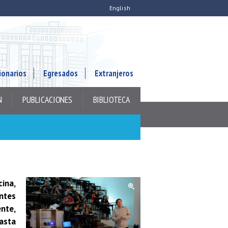
English
ionarios
Egresados
Extranjeros
N
PUBLICACIONES
BIBLIOTECA
ina,
ntes
nte,
asta