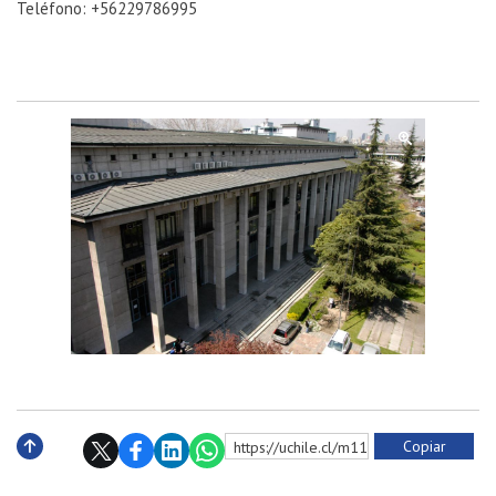
Teléfono: +56229786995
Copiar
https://uchile.cl/m114234
Subir