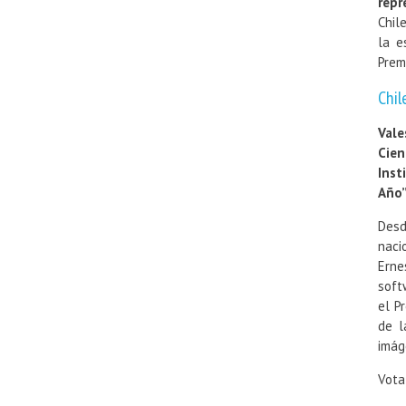
repr
Chil
la e
Prem
Chil
Vale
Cien
Inst
Año”
Desd
naci
Erne
soft
el P
de l
imág
Vot