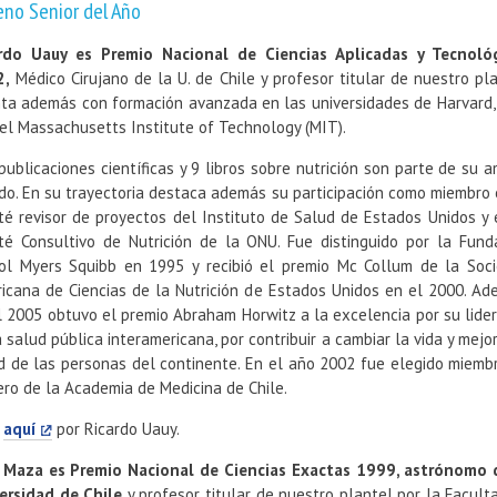
eno Senior del Año
rdo Uauy es Premio Nacional de Ciencias Aplicadas y Tecnoló
2,
Médico Cirujano de la U. de Chile y profesor titular de nuestro pla
ta además con formación avanzada en las universidades de Harvard,
 el Massachusetts Institute of Technology (MIT).
publicaciones científicas y 9 libros sobre nutrición son parte de su a
do. En su trayectoria destaca además su participación como miembro 
té revisor de proyectos del Instituto de Salud de Estados Unidos y 
té Consultivo de Nutrición de la ONU. Fue distinguido por la Fund
tol Myers Squibb en 1995 y recibió el premio Mc Collum de la Soc
icana de Ciencias de la Nutrición de Estados Unidos en el 2000. Ad
l 2005 obtuvo el premio Abraham Horwitz a la excelencia por su lide
a salud pública interamericana, por contribuir a cambiar la vida y mejor
d de las personas del continente. En el año 2002 fue elegido miemb
ro de la Academia de Medicina de Chile.
a
aquí
por Ricardo Uauy.
 Maza es Premio Nacional de Ciencias Exactas 1999, astrónomo 
ersidad de Chile
y profesor titular de nuestro plantel por la Facult