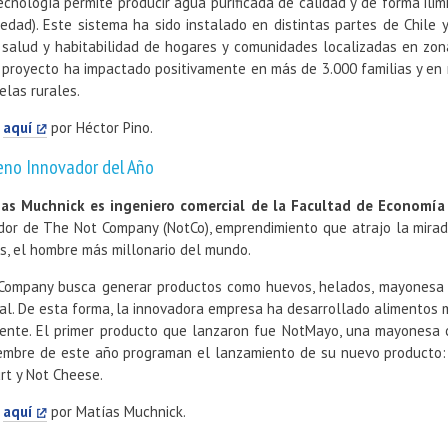
ecnología permite producir agua purificada de calidad y de forma ilim
edad). Este sistema ha sido instalado en distintas partes de Chile 
, salud y habitabilidad de hogares y comunidades localizadas en zon
 proyecto ha impactado positivamente en más de 3.000 familias y en m
elas rurales.
a
aquí
por Héctor Pino.
eno Innovador del Año
as Muchnick es ingeniero comercial de la Facultad de Economía 
dor de The Not Company (NotCo), emprendimiento que atrajo la mirada
s, el hombre más millonario del mundo.
Company busca generar productos como huevos, helados, mayonesa e 
al. De esta forma, la innovadora empresa ha desarrollado alimentos 
ente. El primer producto que lanzaron fue NotMayo, una mayonesa c
embre de este año programan el lanzamiento de su nuevo producto: 
rt y Not Cheese.
a
aquí
por Matías Muchnick.