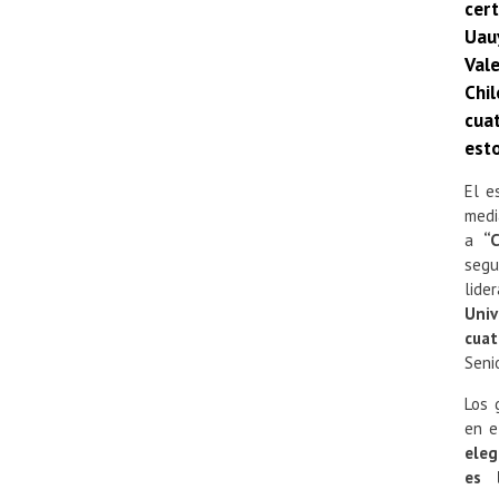
cer
Uau
Val
Chi
cua
esto
El e
medi
a
“
segu
lide
Univ
cuat
Seni
Los 
en e
eleg
es 