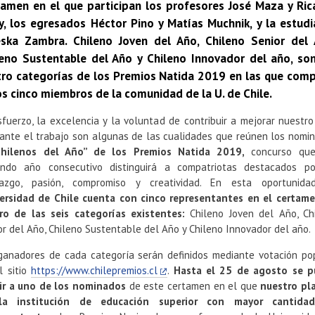
tamen en el que participan los profesores José Maza y Ric
y, los egresados Héctor Pino y Matías Muchnik, y la estudi
eska Zambra. Chileno Joven del Año, Chileno Senior del 
leno Sustentable del Año y Chileno Innovador del año, son
tro categorías de los Premios Natida 2019 en las que comp
s cinco miembros de la comunidad de la U. de Chile.
sfuerzo, la excelencia y la voluntad de contribuir a mejorar nuestro
ante el trabajo son algunas de las cualidades que reúnen los nomi
Chilenos del Año” de los Premios Natida 2019,
concurso que
ndo año consecutivo distinguirá a compatriotas destacados p
razgo, pasión, compromiso y creatividad. En esta oportunid
ersidad de Chile cuenta con cinco representantes en el certam
ro de las seis categorías existentes:
Chileno Joven del Año, Ch
or del Año, Chileno Sustentable del Año y Chileno Innovador del año.
ganadores de cada categoría serán definidos mediante votación po
l sitio
https://www.chilepremios.cl
.
Hasta el 25 de agosto se 
ir a uno de los nominados
de este certamen en el que
nuestro pl
la institución de educación superior con mayor cantida