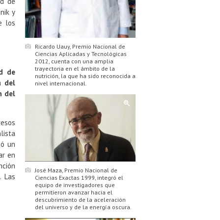
ad de
nik y
e los
Ricardo Uauy, Premio Nacional de
Ciencias Aplicadas y Tecnológicas
2012, cuenta con una amplia
trayectoria en el ámbito de la
ad de
nutrición, la que ha sido reconocida a
a del
nivel internacional.
n del
resos
lista
eó un
ar en
nción
José Maza, Premio Nacional de
. Las
Ciencias Exactas 1999, integró el
equipo de investigadores que
permitieron avanzar hacia el
descubrimiento de la aceleración
del universo y de la energía oscura.