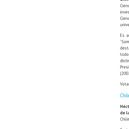
Cien
inve
Cien
univ
Es a
“Som
dest
todo
dist
Pres
(2002
Vot
Chil
Héct
de l
Chil