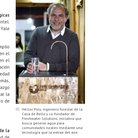
gicas
ntel.
 Yale
mplio
en el
en el
ación
iedad
emás,
razgo
ar la
ro de
Héctor Pino, ingeniero forestal de la
Casa de Bello y co-fundador de
Freshwater Solutions, iniciativa que
busca generar agua para
comunidades rurales mediante una
de la
tecnología que la extrae del aire.
ad de