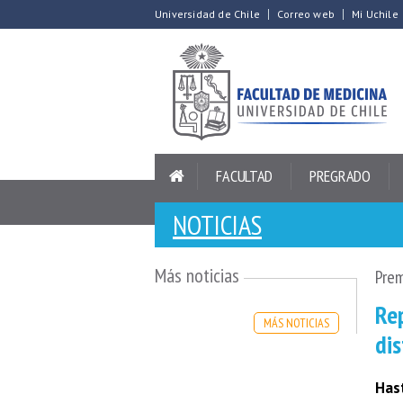
Universidad de Chile
Correo web
Mi Uchile
FACULTAD
PREGRADO
NOTICIAS
Más noticias
Pre
Rep
MÁS NOTICIAS
dis
Has