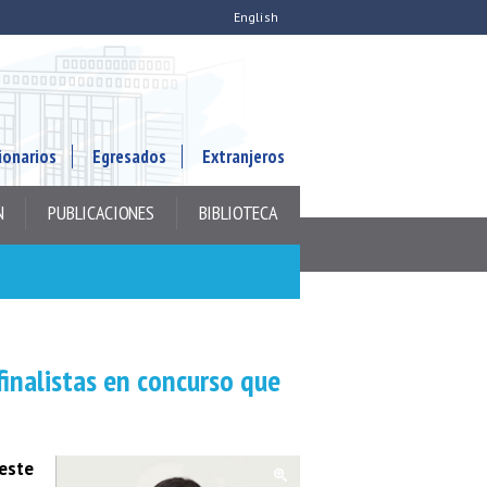
English
ionarios
Egresados
Extranjeros
N
PUBLICACIONES
BIBLIOTECA
finalistas en concurso que
este