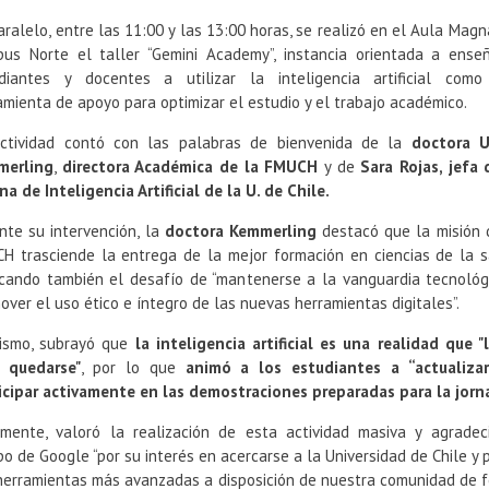
aralelo, entre las 11:00 y las 13:00 horas, se realizó en el Aula Magn
us Norte el taller “Gemini Academy”, instancia orientada a ense
diantes y docentes a utilizar la inteligencia artificial com
amienta de apoyo para optimizar el estudio y el trabajo académico.
ctividad contó con las palabras de bienvenida de la
doctora Ul
merling
,
directora Académica de la FMUCH
y de
Sara Rojas, jefa 
ina de Inteligencia Artificial de la U. de Chile.
nte su intervención, la
doctora Kemmerling
destacó que la misión 
H trasciende la entrega de la mejor formación en ciencias de la s
cando también el desafío de “mantenerse a la vanguardia tecnológ
over el uso ético e íntegro de las nuevas herramientas digitales”.
ismo, subrayó que
la inteligencia artificial es una realidad que "
 quedarse"
, por lo que
animó a los estudiantes a “actualiza
icipar activamente en las demostraciones preparadas para la jorn
lmente, valoró la realización de esta actividad masiva y agradec
po de Google “por su interés en acercarse a la Universidad de Chile y 
herramientas más avanzadas a disposición de nuestra comunidad de 