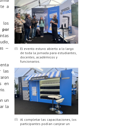
forma
nte a
 los
 por
ntas
udio,
vas —
El evento estuvo abierto a lo largo
de toda la jornada para estudiantes,
docentes, académicos y
funcionarios.
ienta
r las
raron
es en
io.
an un
ar la
Al completar las capacitaciones, los
participantes podían canjear un