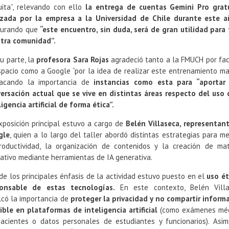
uita”, relevando con ello
la entrega de cuentas Gemini Pro grat
izada por la empresa a la Universidad de Chile durante este 
gurando que
“este encuentro, sin duda, será de gran utilidad para
tra comunidad”.
su parte, la
profesora Sara Rojas
agradeció tanto a la FMUCH por faci
spacio como a Google “por la idea de realizar este entrenamiento mas
acando la importancia de
instancias como esta para “aportar
ersación actual que se vive en distintas áreas respecto del uso 
ligencia artificial de forma ética”.
xposición principal estuvo a cargo de
Belén Villaseca, representan
gle
, quien a lo largo del taller abordó distintas estrategias para me
roductividad, la organización de contenidos y la creación de mat
ativo mediante herramientas de IA generativa.
de los principales énfasis de la actividad estuvo puesto en el
uso ét
onsable de estas tecnologías.
En este contexto, Belén Vill
lcó la importancia de
proteger la privacidad y no compartir inform
ible en plataformas de inteligencia artificial
(como exámenes méd
acientes o datos personales de estudiantes y funcionarios). Asim