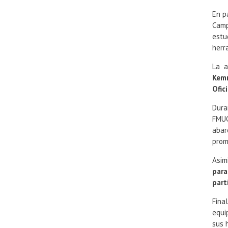
En p
Camp
estu
herr
La a
Kem
Ofic
Dura
FMUC
abar
prom
Asim
para
part
Fina
equi
sus 