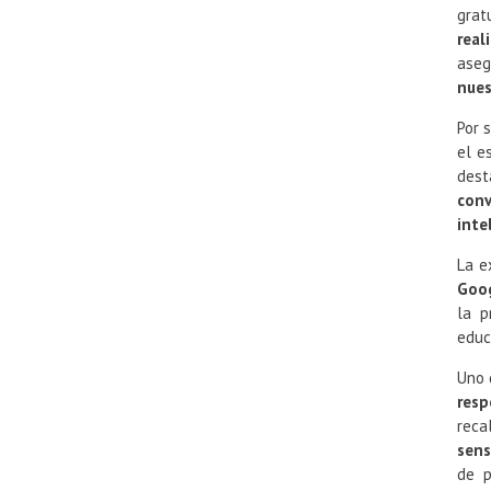
grat
real
ase
nues
Por 
el e
dest
conv
inte
La e
Goo
la p
educ
Uno 
resp
reca
sens
de p