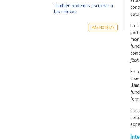
ella
También podemos escuchar a
cont
las niñeces
estu
La a
MÁS NOTICIAS
part
moni
func
como
flash
En e
dise
llam
func
form
Cada
sell
expe
Inte