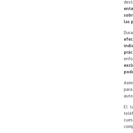
dest
ente
sobr
las 
Dura
efec
indi
prác
enf
excl
podc
Asim
par
auto
El t
telé
cues
comp