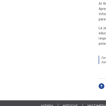
Al f
Apre
Info
para
La j
educ
resp
pote
Fe
ju
Subi
AGENDA
NOTICIAS
MULTIMEDI