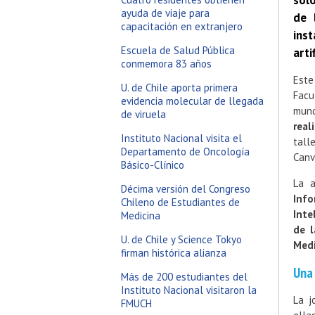
sol
ayuda de viaje para
de 
capacitación en extranjero
ins
Escuela de Salud Pública
arti
conmemora 83 años
Este
U. de Chile aporta primera
Facu
evidencia molecular de llegada
mund
de viruela
rea
Instituto Nacional visita el
tall
Departamento de Oncología
Canv
Básico-Clínico
La a
Décima versión del Congreso
Info
Chileno de Estudiantes de
Inte
Medicina
de l
U. de Chile y Science Tokyo
Medi
firman histórica alianza
Una 
Más de 200 estudiantes del
Instituto Nacional visitaron la
La j
FMUCH