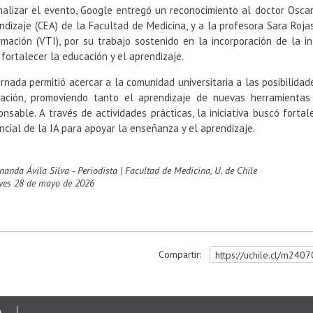
inalizar el evento, Google entregó un reconocimiento al doctor Oscar
ndizaje (CEA) de la Facultad de Medicina, y a la profesora Sara Roja
rmación (VTI), por su trabajo sostenido en la incorporación de la in
 fortalecer la educación y el aprendizaje.
ornada permitió acercar a la comunidad universitaria a las posibilidades
ación, promoviendo tanto el aprendizaje de nuevas herramientas
onsable. A través de actividades prácticas, la iniciativa buscó fortal
ncial de la IA para apoyar la enseñanza y el aprendizaje.
rnanda Ávila Silva - Periodista | Facultad de Medicina, U. de Chile
eves 28 de mayo de 2026
Compartir:
https://uchile.cl/m240
r
A