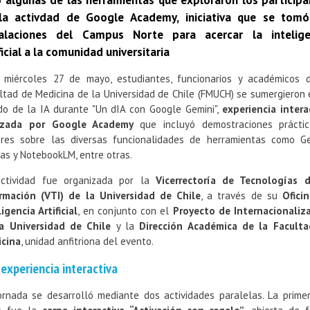
o algunas de las herramientas que exploraron los participa
la activdad de Google Academy, iniciativa que se tomó
talaciones del Campus Norte para acercar la intelige
ficial a la comunidad universitaria
 miércoles 27 de mayo, estudiantes, funcionarios y académicos 
ltad de Medicina de la Universidad de Chile (FMUCH) se sumergieron 
o de la IA durante "Un dIA con Google Gemini",
experiencia intera
lizada por Google Academy
que incluyó demostraciones prácti
eres sobre las diversas funcionalidades de herramientas como Ge
as y NotebookLM, entre otras.
ctividad fue organizada por la
Vicerrectoría de Tecnologías 
rmación (VTI) de la Universidad de Chile
, a través de su
Ofici
ligencia Artificial
, en conjunto con el
Proyecto de Internacionaliz
a Universidad de Chile
y la
Dirección Académica de la Facult
cina
, unidad anfitriona del evento.
experiencia interactiva
ornada se desarrolló mediante dos actividades paralelas. La prime