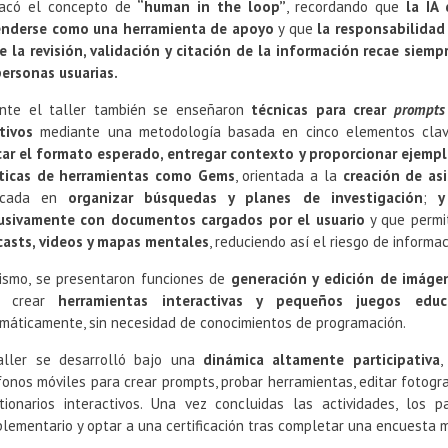
acó el concepto de
“human in the loop”
, recordando que
la IA 
nderse como una herramienta de apoyo
y que
la responsabilidad 
e la revisión, validación y citación de la información recae siemp
personas usuarias.
nte el taller también se enseñaron
técnicas para crear
prompt
tivos
mediante una metodología basada en cinco elementos cla
car el formato esperado, entregar contexto y proporcionar ejemp
ticas de herramientas como Gems
, orientada a la
creación de as
ocada en
organizar búsquedas y planes de investigación
;
y
usivamente con documentos cargados por el usuario
y que perm
asts, videos y mapas mentales
, reduciendo así el riesgo de informac
ismo, se presentaron funciones de
generación y edición de imáge
a crear
herramientas interactivas y pequeños juegos edu
máticamente, sin necesidad de conocimientos de programación.
aller se desarrolló bajo una
dinámica altamente participativa
,
fonos móviles para crear prompts, probar herramientas, editar fotograf
tionarios interactivos. Una vez concluidas las actividades, los p
lementario y optar a una certificación tras completar una encuesta 