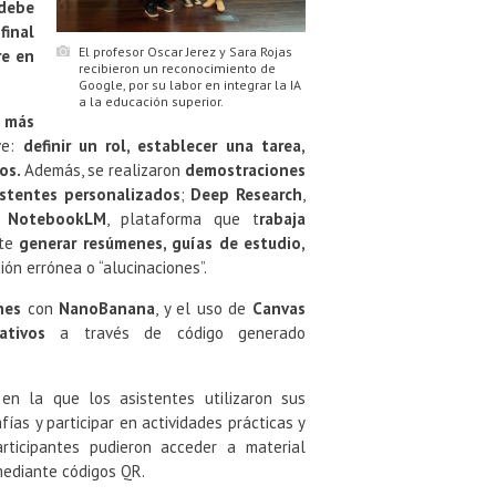
debe
final
El profesor Oscar Jerez y Sara Rojas
re en
recibieron un reconocimiento de
Google, por su labor en integrar la IA
a la educación superior.
s
más
ve:
definir un rol, establecer una tarea,
los.
Además, se realizaron
demostraciones
istentes personalizados
;
Deep Research
,
 NotebookLM
, plataforma que t
rabaja
ite
generar resúmenes, guías de estudio,
ión errónea o “alucinaciones”.
nes
con
NanoBanana
, y el uso de
Canvas
cativos
a través de código generado
 en la que los asistentes utilizaron sus
ías y participar en actividades prácticas y
articipantes pudieron acceder a material
mediante códigos QR.