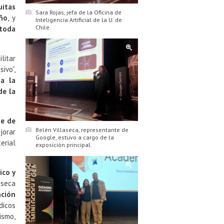
uitas
Sara Rojas, jefa de la Oficina de
año
, y
Inteligencia Artificial de la U. de
Chile.
 toda
litar
ivo”,
 a la
de la
te de
Belén Villaseca, representante de
jorar
Google, estuvo a cargo de la
erial
exposición principal.
ico y
aseca
ación
icos
ismo,