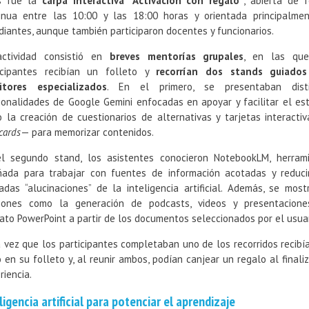
s fue la
carpa interactiva “Activación con regalo”
, abierta de 
inua entre las 10:00 y las 18:00 horas y orientada principalme
diantes, aunque también participaron docentes y funcionarios.
ctividad consistió en
breves mentorías grupales
, en las que
icipantes recibían un folleto y
recorrían dos stands guiados
tores especializados
. En el primero, se presentaban disti
ionalidades de Google Gemini enfocadas en apoyar y facilitar el est
 la creación de cuestionarios de alternativas y tarjetas interacti
cards
— para memorizar contenidos.
l segundo stand, los asistentes conocieron NotebookLM, herram
ñada para trabajar con fuentes de información acotadas y reduci
adas “alucinaciones” de la inteligencia artificial. Además, se most
iones como la generación de podcasts, videos y presentacion
ato PowerPoint a partir de los documentos seleccionados por el usuar
 vez que los participantes completaban uno de los recorridos recibí
o en su folleto y, al reunir ambos, podían canjear un regalo al finaliz
riencia.
ligencia artificial para potenciar el aprendizaje