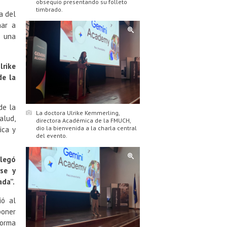
obsequio presentando su folleto
timbrado.
a del
ñar a
o una
rike
de la
de la
La doctora Ulrike Kemmerling,
alud,
directora Académica de la FMUCH,
dio la bienvenida a la charla central
ica y
del evento.
llegó
rse y
ada”.
ió al
poner
forma