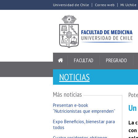
Universidad de Chile
Correo web
Mi Uchile
FACULTAD
PREGRADO
NOTICIAS
Más noticias
Pote
Un
Presentan e-book
“Nutricionistas que emprenden”
Expo Beneficios, bienestar para
La c
todos
con
Cuatro residentes obtienen