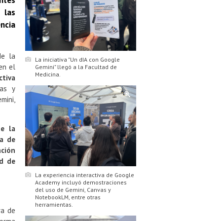
ntes
 las
ncia
de la
La iniciativa "Un dIA con Google
en el
Gemini" llegó a la Facultad de
Medicina.
ctiva
cas y
mini,
de la
na de
ación
ad de
La experiencia interactiva de Google
Academy incluyó demostraciones
del uso de Gemini, Canvas y
NotebookLM, entre otras
herramientas.
ra de