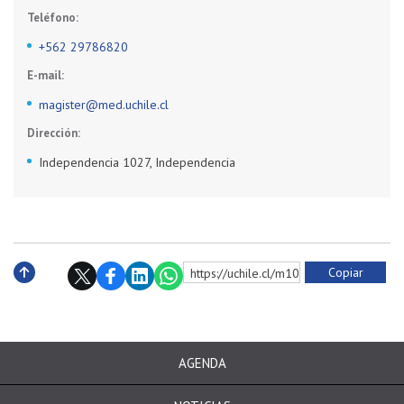
Teléfono:
+562 29786820
E-mail:
magister@med.uchile.cl
Dirección:
Independencia 1027, Independencia
Copiar
https://uchile.cl/m10567
Subir
AGENDA