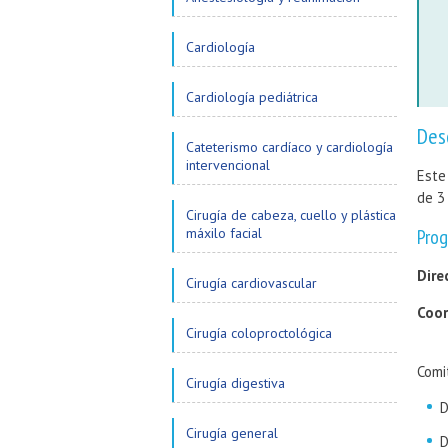
Cardiología
Cardiología pediátrica
Des
Cateterismo cardíaco y cardiología
intervencional
Este
de 3
Cirugía de cabeza, cuello y plástica
máxilo facial
Prog
Dire
Cirugía cardiovascular
Coor
Cirugía coloproctológica
Comi
Cirugía digestiva
D
Cirugía general
D