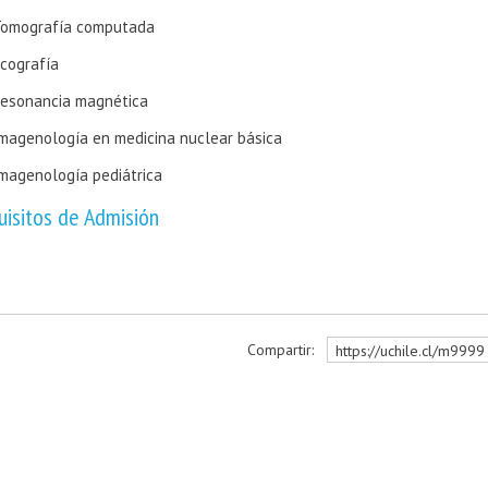
omografía computada
cografía
esonancia magnética
magenología en medicina nuclear básica
magenología pediátrica
uisitos de Admisión
Compartir:
https://uchile.cl/m9999
r