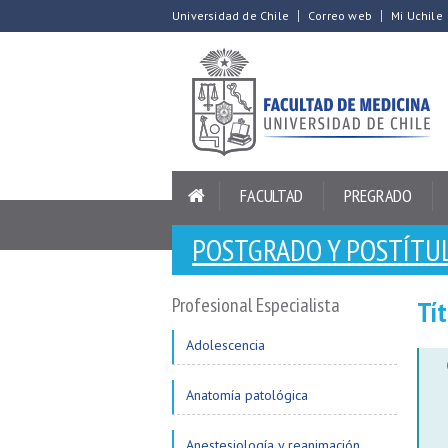
Universidad de Chile
Correo web
Mi Uchile
FACULTAD
PREGRADO
POSTGRADO Y POSTÍTU
Profesional Especialista
Tít
Adolescencia
Anatomía patológica
Anestesiología y reanimación