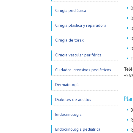
D
Cirugía pediátrica
D
Cirugía plástica y reparadora
D
D
Cirugía de tórax
D
Cirugía vascular periférica
T
Telé
Cuidados intensivos pediátricos
+56
Dermatología
Pla
Diabetes de adultos
B
Endocrinología
R
Endocrinología pediátrica
R