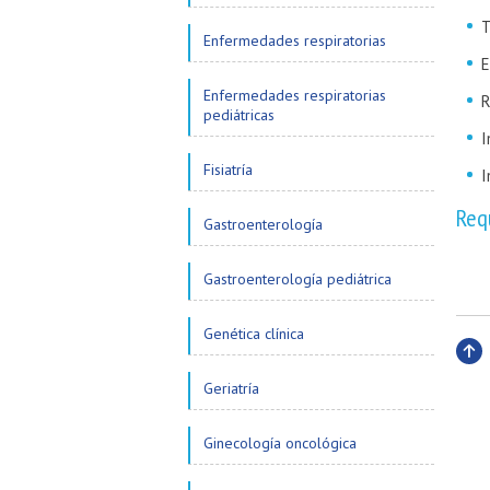
T
Enfermedades respiratorias
E
Enfermedades respiratorias
R
pediátricas
I
Fisiatría
I
Req
Gastroenterología
Gastroenterología pediátrica
Genética clínica
Subi
Geriatría
Ginecología oncológica