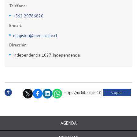
Teléfono:
+562 29786820
E-mail:
magister@med.uchile.cl
Dirección:
Independencia 1027, Independencia
Copiar
https://uchile.cl/m10567
Subir
AGENDA