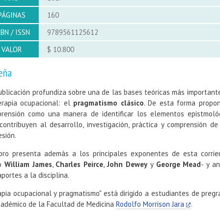
PÁGINAS
160
SBN / ISSN
9789561125612
VALOR
$ 10.800
eña
ublicación profundiza sobre una de las bases teóricas más important
erapia ocupacional: el
pragmatismo clásico
. De esta forma propo
rensión como una manera de identificar los elementos epistmoló
contribuyen al desarrollo, investigación, práctica y comprensión de
esión.
ibro presenta además a los principales exponentes de esta corrie
o
William James
,
Charles Peirce
,
John Dewey
y
George Mead
- y an
portes a la disciplina.
apia ocupacional y pragmatismo" está dirigido a estudiantes de pregr
cadémico de la Facultad de Medicina
Rodolfo Morrison Jara
.