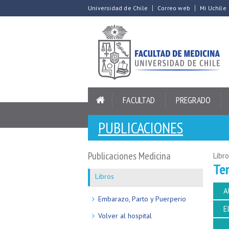
Universidad de Chile
Correo web
Mi Uchile
FACULTAD
PREGRADO
PUBLICACIONES
Publicaciones Medicina
Libr
Te
Libros
A
Embarazo, Parto y Puerperio
E
Volver al hospital