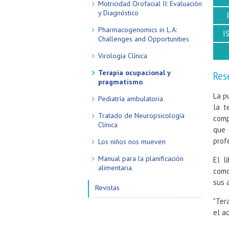
Motricidad Orofacial II: Evaluación
y Diagnóstico
Pharmacogenomics in L.A:
I
Challenges and Opportunities
Virología Clínica
Terapia ocupacional y
Res
pragmatismo
La p
Pediatría ambulatoria
la t
Tratado de Neuropsicología
comp
Clínica
que 
prof
Los niños nos mueven
Manual para la planificación
El l
alimentaria
com
sus a
Revistas
"Ter
el a