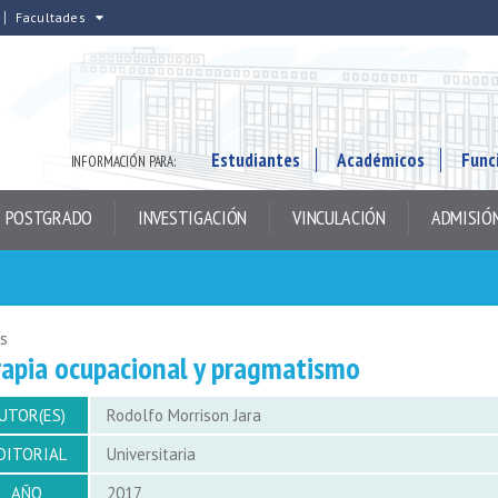
Facultades
Estudiantes
Académicos
Func
INFORMACIÓN PARA:
POSTGRADO
INVESTIGACIÓN
VINCULACIÓN
ADMISIÓ
os
rapia ocupacional y pragmatismo
UTOR(ES)
Rodolfo Morrison Jara
DITORIAL
Universitaria
AÑO
2017