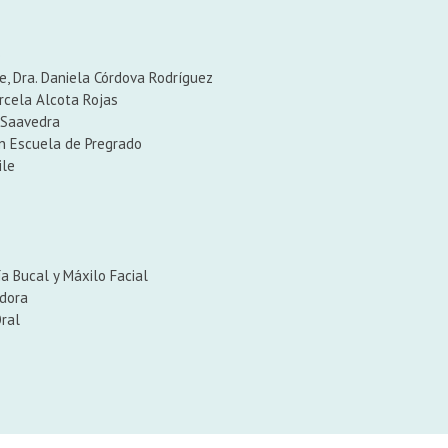
e
le, Dra. Daniela Córdova Rodríguez
rcela Alcota Rojas
n Saavedra
ón Escuela de Pregrado
ile
a Bucal y Máxilo Facial
dora
ral