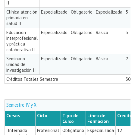
II
Clínica atención
Especializado
Obligatorio
Especializada
5
primaria en
salud II
Educación
Especializado
Obligatorio
Básica
3
interprofesional
y práctica
colaborativa II
Seminario
Especializado
Obligatorio
Básica
2
unidad de
investigación II
Créditos Totales Semestre
30
Semestre IV y X
Cursos
Ciclo
Tipo de
Línea de
Créditos
Curso
Formación
IInternado
Profesional
Obligatorio
Especializada
12