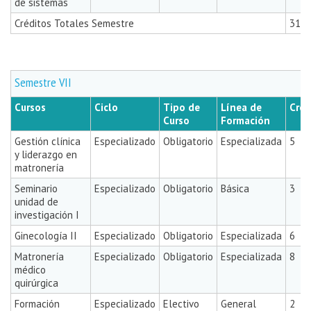
de sistemas
Créditos Totales Semestre
31
Semestre VII
Cursos
Ciclo
Tipo de
Línea de
Créd
Curso
Formación
Gestión clínica
Especializado
Obligatorio
Especializada
5
y liderazgo en
matronería
Seminario
Especializado
Obligatorio
Básica
3
unidad de
investigación I
Ginecología II
Especializado
Obligatorio
Especializada
6
Matronería
Especializado
Obligatorio
Especializada
8
médico
quirúrgica
Formación
Especializado
Electivo
General
2