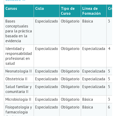
Cursos
Ciclo
Tipo de
Línea de
Créd
Curso
Formación
Bases
Especializado
Obligatorio
Básica
3
conceptuales
para la práctica
basada en la
evidencia
Identidad y
Especializado
Obligatorio
Especializada
4
responsabilidad
profesional en
salud
Neonatología II
Especializado
Obligatorio
Especializada
5
Obstetricia II
Especializado
Obligatorio
Especializada
5
Salud familiar y
Especializado
Obligatorio
Especializada
5
comunitaria II
Microbiología II
Especializado
Obligatorio
Básica
3
Fisiopatología y
Especializado
Obligatorio
Básica
6
farmacología