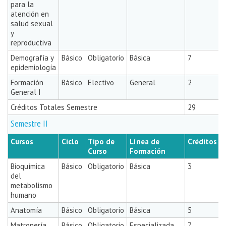
para la
atención en
salud sexual
y
reproductiva
Demografía y
Básico
Obligatorio
Básica
7
epidemiología
Formación
Básico
Electivo
General
2
General I
Créditos Totales Semestre
29
Semestre II
Cursos
Ciclo
Tipo de
Línea de
Créditos
Curso
Formación
Bioquímica
Básico
Obligatorio
Básica
3
del
metabolismo
humano
Anatomía
Básico
Obligatorio
Básica
5
Matronería
Básico
Obligatorio
Especializada
7