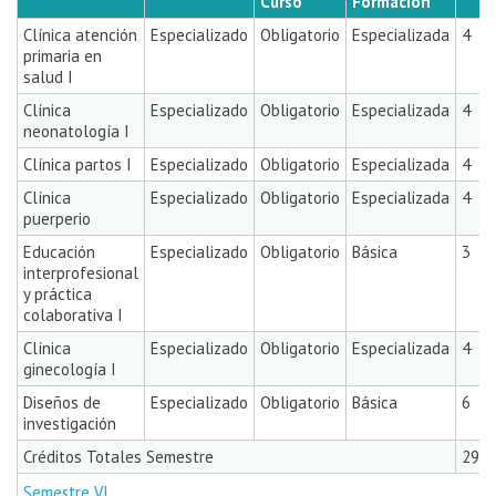
Curso
Formación
Clínica atención
Especializado
Obligatorio
Especializada
4
primaria en
salud I
Clínica
Especializado
Obligatorio
Especializada
4
neonatología I
Clínica partos I
Especializado
Obligatorio
Especializada
4
Clínica
Especializado
Obligatorio
Especializada
4
puerperio
Educación
Especializado
Obligatorio
Básica
3
interprofesional
y práctica
colaborativa I
Clínica
Especializado
Obligatorio
Especializada
4
ginecología I
Diseños de
Especializado
Obligatorio
Básica
6
investigación
Créditos Totales Semestre
29
Semestre VI