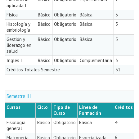
aplicada I
Física
Básico
Obligatorio
Básica
3
Histología y
Básico
Obligatorio
Básica
5
embriología
Gestión y
Básico
Obligatorio
Básica
5
liderazgo en
salud
Inglés I
Básico
Obligatorio
Complementaria
3
Créditos Totales Semestre
31
Semestre III
Cursos
Ciclo
Tipo de
Línea de
Créditos
Curso
Formación
Fisiología
Básico
Obligatorio
Básica
4
general
Matronería
Básico
Obligatorio
Especializada
6