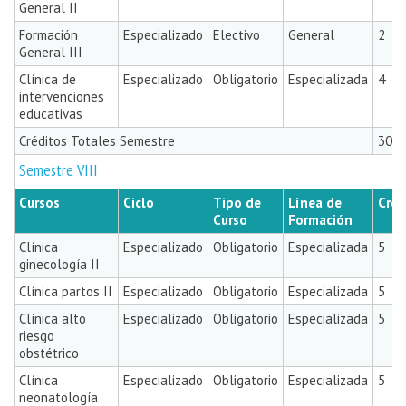
General II
Formación
Especializado
Electivo
General
2
General III
Clínica de
Especializado
Obligatorio
Especializada
4
intervenciones
educativas
Créditos Totales Semestre
30
Semestre VIII
Cursos
Ciclo
Tipo de
Línea de
Créd
Curso
Formación
Clínica
Especializado
Obligatorio
Especializada
5
ginecología II
Clínica partos II
Especializado
Obligatorio
Especializada
5
Clínica alto
Especializado
Obligatorio
Especializada
5
riesgo
obstétrico
Clínica
Especializado
Obligatorio
Especializada
5
neonatología