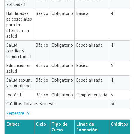
aplicada II
Habilidades
Básico
Obligatorio
Básica
4
psicosociales
para la
atención en
salud
Salud
Básico
Obligatorio
Especializada
4
familiar y
comunitaria I
Educación en
Básico
Obligatorio
Básica
5
salud
Salud sexual
Básico
Obligatorio
Especializada
4
y sexualidad
Inglés II
Básico
Obligatorio
Complementaria
3
Créditos Totales Semestre
30
Semestre IV
Cursos
Ciclo
Tipo de
Línea de
Créditos
Curso
Formación