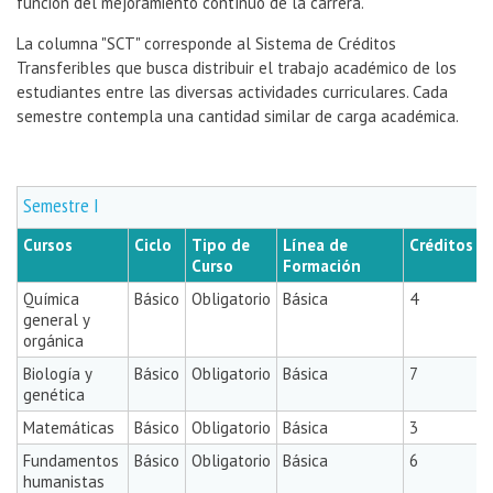
función del mejoramiento contínuo de la carrera.
La columna "SCT" corresponde al Sistema de Créditos
Transferibles que busca distribuir el trabajo académico de los
estudiantes entre las diversas actividades curriculares. Cada
semestre contempla una cantidad similar de carga académica
.
Semestre I
Cursos
Ciclo
Tipo de
Línea de
Créditos
Curso
Formación
Química
Básico
Obligatorio
Básica
4
general y
orgánica
Biología y
Básico
Obligatorio
Básica
7
genética
Matemáticas
Básico
Obligatorio
Básica
3
Fundamentos
Básico
Obligatorio
Básica
6
humanistas