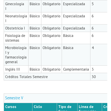
Ginecología
Básico
Obligatorio
Especializada
5
I
Neonatología
Básico
Obligatorio
Especializada
6
I
Obstetricia I
Básico
Obligatorio
Especializada
6
Fisiología de
Básico
Obligatorio
Básica
6
sistemas
Microbiología
Básico
Obligatorio
Básica
4
I y
farmacología
general
Inglés III
Básico
Obligatorio
Complementaria
3
Créditos Totales Semestre
30
Semestre V
Cursos
Ciclo
Tipo de
Línea de
Créd