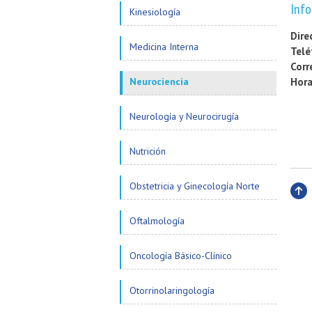
Info
Kinesiología
Dire
Medicina Interna
Telé
Corr
Neurociencia
Hora
Neurología y Neurocirugía
Nutrición
Obstetricia y Ginecología Norte
Subi
Oftalmología
Oncología Básico-Clínico
Otorrinolaringología