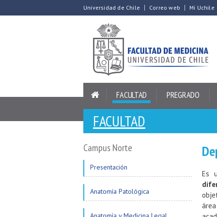
Universidad de Chile
Correo web
Mi Uchile
FACULTAD
PREGRADO
FACULTAD
Campus Norte
De
Presentación
Es 
dife
Anatomía Patológica
obje
área
Anatomía y Medicina Legal
acad