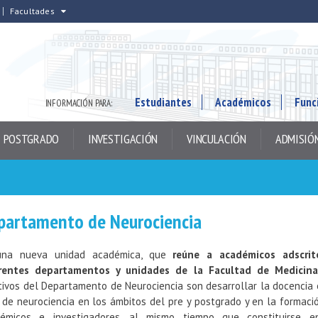
Facultades
Estudiantes
Académicos
Func
INFORMACIÓN PARA:
POSTGRADO
INVESTIGACIÓN
VINCULACIÓN
ADMISIÓ
partamento de Neurociencia
una nueva unidad académica, que
reúne a académicos adscrit
rentes departamentos y unidades de la Facultad de Medicina
tivos del Departamento de Neurociencia son desarrollar la docencia 
 de neurociencia en los ámbitos del pre y postgrado y en la formaci
émicos e investigadores, al mismo tiempo que constituirse 