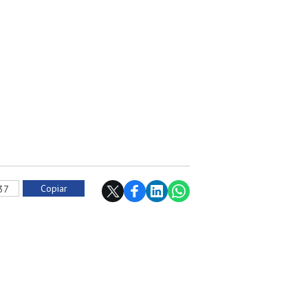
Copiar
737