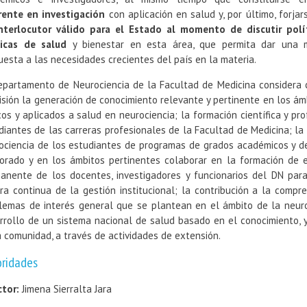
rente en investigación
con aplicación en salud y, por último, forjar
nterlocutor válido para el Estado al momento de discutir polí
icas de salud
y bienestar en esta área, que permita dar una 
uesta a las necesidades crecientes del país en la materia.
epartamento de Neurociencia de la Facultad de Medicina considera
isión la generación de conocimiento relevante y pertinente en los ám
cos y aplicados a salud en neurociencia; la formación científica y pr
diantes de las carreras profesionales de la Facultad de Medicina; la f
ociencia de los estudiantes de programas de grados académicos y d
orado y en los ámbitos pertinentes colaborar en la formación de es
anente de los docentes, investigadores y funcionarios del DN para
ra continua de la gestión institucional; la contribución a la compre
lemas de interés general que se plantean en el ámbito de la neuro
rrollo de un sistema nacional de salud basado en el conocimiento, y
a comunidad, a través de actividades de extensión.
oridades
ctor:
Jimena Sierralta Jara