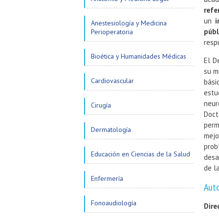
refe
un
i
Anestesiología y Medicina
públ
Perioperatoria
resp
Bioética y Humanidades Médicas
El D
su m
Cardiovascular
bási
estu
neur
Cirugía
Doct
perm
Dermatología
mejo
prob
Educación en Ciencias de la Salud
desa
de l
Enfermería
Aut
Fonoaudiología
Dire