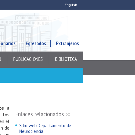
English
ionarios
Egresados
Extranjeros
N
PUBLICACIONES
BIBLIOTECA
os a
Enlaces relacionados
. Los
en el
Sitio web Departamento de
ón de
Neurociencia
en un