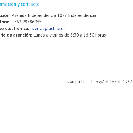
rmación y contacto
cción:
Avenida Independencia 1027, Independencia
fono:
+562 29786035
eo electrónico:
jsierral@uchile.cl
rio de atención:
Lunes a viernes de 8:30 a 16:30 horas
Compartir:
https://uchile.cl/m133
r