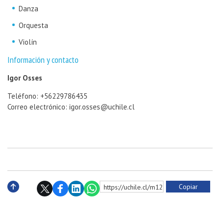
Danza
Orquesta
Violín
Información y contacto
Igor Osses
Teléfono: +56229786435
Correo electrónico: igor.osses@uchile.cl
Copiar
https://uchile.cl/m128048
Subir