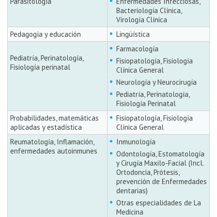
Parasitología
Enfermedades Infecciosas,
Bacteriología Clínica,
Virología Clínica
Pedagogía y educación
Lingüística
Farmacología
Pediatría, Perinatología,
Fisiopatología, Fisiología
Fisiología perinatal
Clínica General
Neurología y Neurocirugía
Pediatría, Perinatología,
Fisiología Perinatal
Probabilidades, matemáticas
Fisiopatología, Fisiología
aplicadas y estadística
Clínica General
Reumatología, Inflamación,
Inmunología
enfermedades autoinmunes
Odontología, Estomatología
y Cirugía Maxilo-Facial (Incl.
Ortodoncia, Prótesis,
prevención de Enfermedades
dentarias)
Otras especialidades de La
Medicina