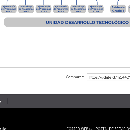
Compartir:
https://uchile.cl/m144
r
A
hile
CORREO WEB
PORTAL DE SERVICIO