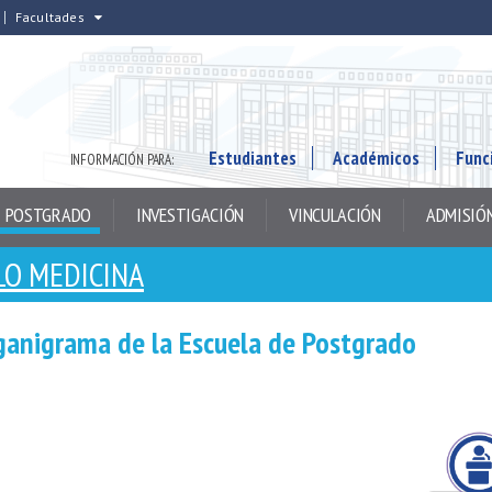
Facultades
Estudiantes
Académicos
Func
INFORMACIÓN PARA:
POSTGRADO
INVESTIGACIÓN
VINCULACIÓN
ADMISIÓ
LO MEDICINA
ganigrama de la Escuela de Postgrado