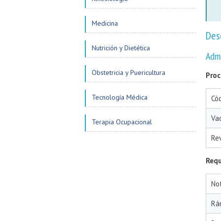
Medicina
Des
Nutrición y Dietética
Adm
Obstetricia y Puericultura
Proc
Tecnología Médica
Cód
Va
Terapia Ocupacional
Re
Requ
No
Rá