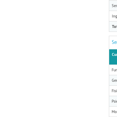
Sem
Ing
To
Se
Cu
Fu
Ge
Fis
Psi
Mo