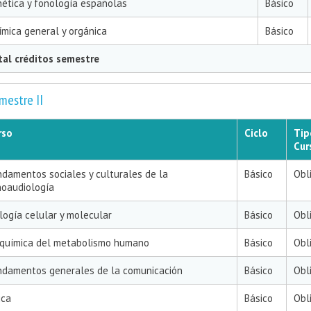
nética y fonología españolas
Básico
ímica general y orgánica
Básico
tal créditos semestre
mestre II
rso
Ciclo
Tip
Cur
ndamentos sociales y culturales de la
Básico
Obl
noaudiología
logía celular y molecular
Básico
Obl
oquímica del metabolismo humano
Básico
Obl
ndamentos generales de la comunicación
Básico
Obl
ica
Básico
Obl