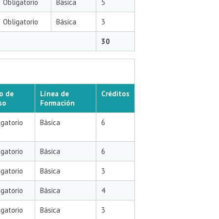
Obligatorio
Básica
5
Obligatorio
Básica
3
30
o de
Línea de
Créditos
so
Formación
igatorio
Básica
6
igatorio
Básica
6
igatorio
Básica
3
igatorio
Básica
4
igatorio
Básica
3