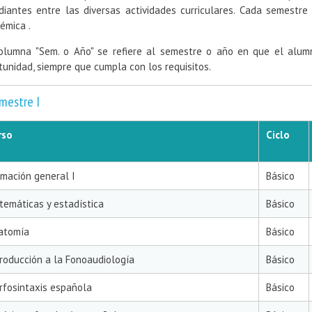
diantes entre las diversas actividades curriculares. Cada semestr
émica .
olumna "Sem. o Año" se refiere al semestre o año en que el alum
tunidad, siempre que cumpla con los requisitos.
mestre I
rso
Ciclo
rmación general I
Básico
temáticas y estadística
Básico
atomía
Básico
roducción a la Fonoaudiología
Básico
rfosintaxis española
Básico