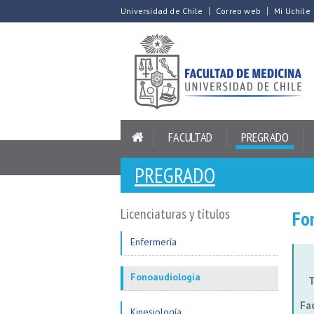
Universidad de Chile
Correo web
Mi Uchile
FACULTAD
PREGRADO
PREGRADO
Licenciaturas y títulos
Fo
Enfermería
Fonoaudiología
T
Fa
Kinesiología