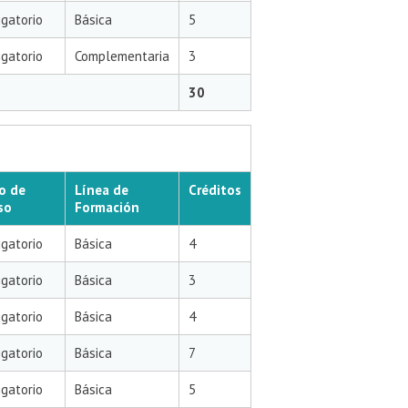
igatorio
Básica
5
igatorio
Complementaria
3
30
o de
Línea de
Créditos
so
Formación
igatorio
Básica
4
igatorio
Básica
3
igatorio
Básica
4
igatorio
Básica
7
igatorio
Básica
5