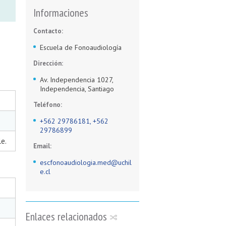
Informaciones
Contacto:
Escuela de Fonoaudiología
Dirección:
Av. Independencia 1027,
Independencia, Santiago
Teléfono:
+562 29786181, +562
29786899
le.
Email:
escfonoaudiologia.med@uchil
e.cl
Enlaces relacionados