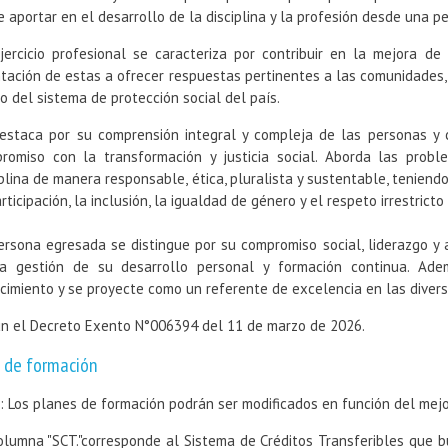
de aportar en el desarrollo de la disciplina y la profesión desde una pe
jercicio profesional se caracteriza por contribuir en la mejora d
ntación de estas a ofrecer respuestas pertinentes a las comunidades, 
o del sistema de protección social del país.
estaca por su comprensión integral y compleja de las personas y c
romiso con la transformación y justicia social. Aborda las prob
iplina de manera responsable, ética, pluralista y sustentable, teniend
articipación, la inclusión, la igualdad de género y el respeto irrestric
ersona egresada se distingue por su compromiso social, liderazgo 
a gestión de su desarrollo personal y formación continua. Ade
cimiento y se proyecte como un referente de excelencia en las divers
n el Decreto Exento N°006394 del 11 de marzo de 2026.
 de formación
: Los planes de formación podrán ser modificados en función del mejo
olumna "SCT."corresponde al Sistema de Créditos Transferibles que bu