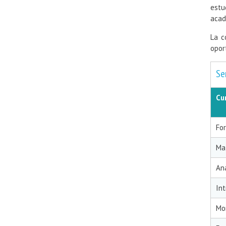
estu
acad
La c
opor
Se
Cu
Fo
Ma
An
Int
Mo