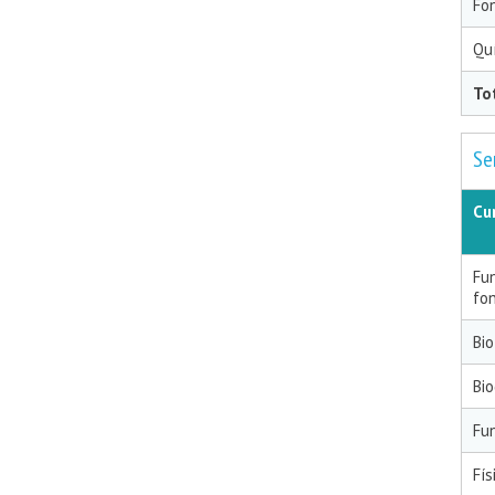
Fo
Qu
To
Se
Cu
Fu
fo
Bio
Bi
Fu
Fís