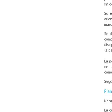
fin 
Su e
orie
marc
Se d
comp
disc
la p
La p
en l
cono
Segú
Plan
Nota
La c