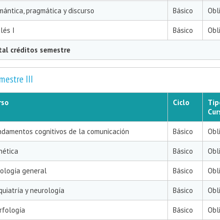
ántica, pragmática y discurso
Básico
Obl
lés I
Básico
Obl
tal créditos semestre
mestre III
rso
Ciclo
Tip
Cur
ndamentos cognitivos de la comunicación
Básico
Obl
nética
Básico
Obl
iología general
Básico
Obl
quiatría y neurología
Básico
Obl
rfología
Básico
Obl