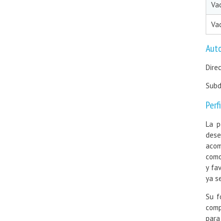
Va
Va
Auto
Dire
Subd
Perf
La p
des
acom
como
y fa
ya se
Su f
comp
para