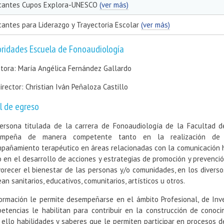
cantes Cupos Explora-UNESCO
(ver más)
cantes para Liderazgo y Trayectoria Escolar
(ver más)
ridades Escuela de Fonoaudiología
ctora: María Angélica Fernández Gallardo
irector: Christian Iván Peñaloza Castillo
il de egreso
ersona titulada de la carrera de Fonoaudiología de la Facultad de
empeña de manera competente tanto en la realización de ev
pañamiento terapéutico en áreas relacionadas con la comunicación hum
 en el desarrollo de acciones y estrategias de promoción y prevenció
vorecer el bienestar de las personas y/o comunidades, en los divers
an sanitarios, educativos, comunitarios, artísticos u otros.
ormación le permite desempeñarse en el ámbito Profesional, de Inves
etencias le habilitan para contribuir en la construcción de conocimi
 ello habilidades y saberes que le permiten participar en procesos de