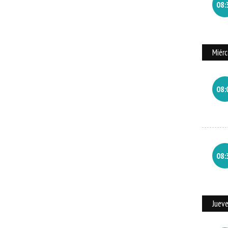
08:
Miér
08:
08:
Juev