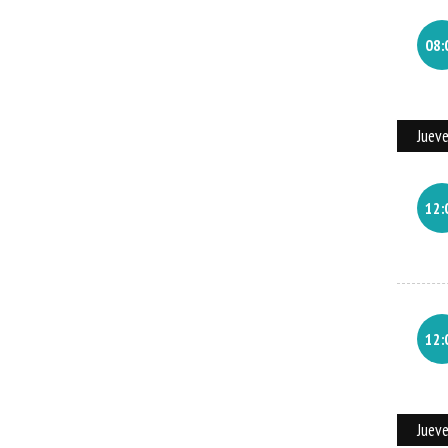
08:
Juev
12:
12:
Juev