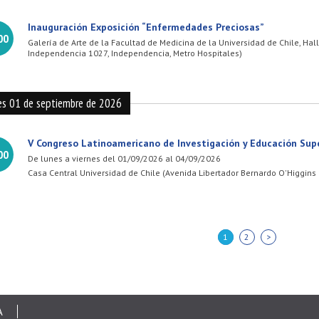
Inauguración Exposición “Enfermedades Preciosas”
00
Galería de Arte de la Facultad de Medicina de la Universidad de Chile, Hal
Independencia 1027, Independencia, Metro Hospitales)
es 01 de septiembre de 2026
V Congreso Latinoamericano de Investigación y Educación Supe
00
De lunes a viernes del 01/09/2026 al 04/09/2026
Casa Central Universidad de Chile (Avenida Libertador Bernardo O'Higgins
siguiente
1
2
A