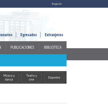
English
ionarios
Egresados
Extranjeros
N
PUBLICACIONES
BIBLIOTECA
Música y
Teatro y
Deportes
danza
cine