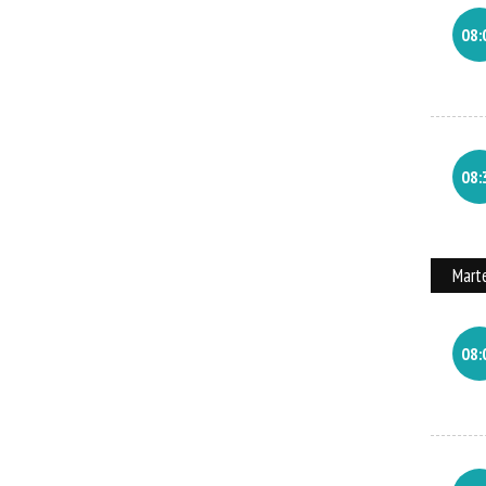
08:
08:
Mart
08: