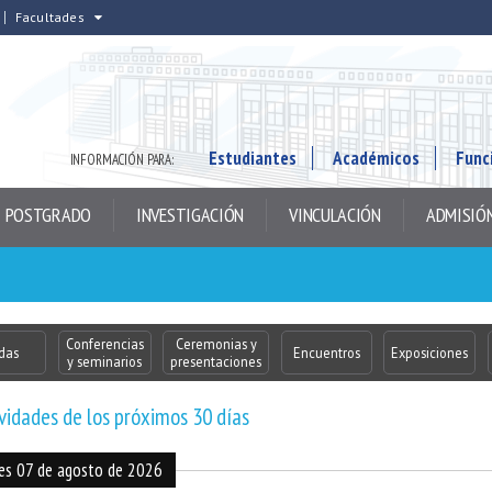
Facultades
Estudiantes
Académicos
Func
INFORMACIÓN PARA:
POSTGRADO
INVESTIGACIÓN
VINCULACIÓN
ADMISIÓ
Conferencias
Ceremonias y
das
Encuentros
Exposiciones
y seminarios
presentaciones
vidades de los próximos 30 días
nes 07 de agosto de 2026