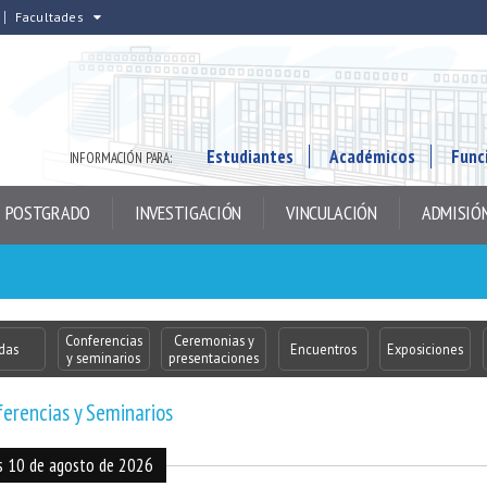
Facultades
Estudiantes
Académicos
Func
INFORMACIÓN PARA:
POSTGRADO
INVESTIGACIÓN
VINCULACIÓN
ADMISIÓ
Conferencias
Ceremonias y
das
Encuentros
Exposiciones
y seminarios
presentaciones
erencias y Seminarios
s 10 de agosto de 2026