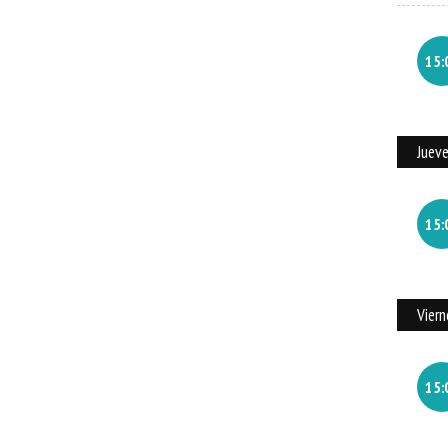
15:
Juev
15:
Vier
15: