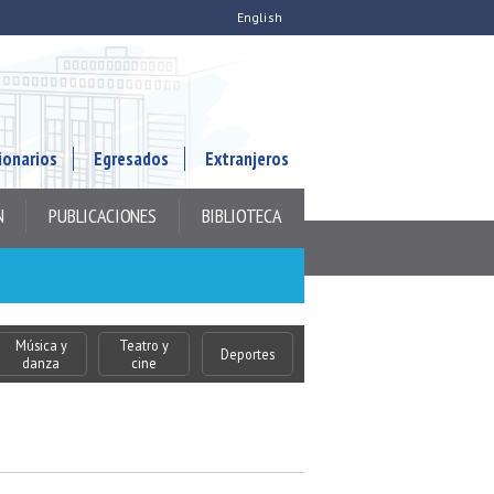
English
ionarios
Egresados
Extranjeros
N
PUBLICACIONES
BIBLIOTECA
Música y
Teatro y
Deportes
danza
cine