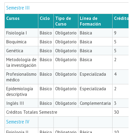
Semestre III
Cursos
Ciclo
Tipo de
Línea de
Créditos
Curso
Formación
Fisiología I
Básico
Obligatorio
Básica
9
Bioquímica
Básico
Obligatorio
Básica
5
Genética
Básico
Obligatorio
Básica
5
Metodología de
Básico
Obligatorio
Básica
2
la investigación
Profesionalismo
Básico
Obligatorio
Especializada
4
médico
Epidemiología
Básico
Obligatorio
Especializada
2
descriptiva
Inglés III
Básico
Obligatorio
Complementaria
3
Créditos Totales Semestre
30
Semestre IV
Fisiología II
Básico
Obligatorio
Básica
10