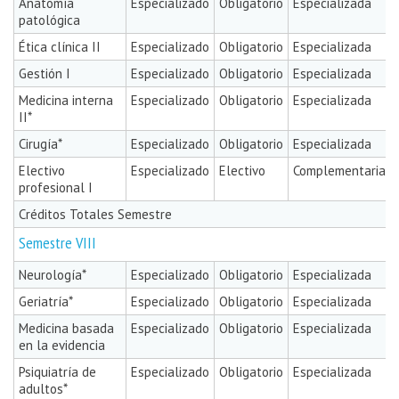
Anatomía
Especializado
Obligatorio
Especializada
patológica
Ética clínica II
Especializado
Obligatorio
Especializada
Gestión I
Especializado
Obligatorio
Especializada
Medicina interna
Especializado
Obligatorio
Especializada
II*
Cirugía*
Especializado
Obligatorio
Especializada
Electivo
Especializado
Electivo
Complementaria
profesional I
Créditos Totales Semestre
Semestre VIII
Neurología*
Especializado
Obligatorio
Especializada
Geriatría*
Especializado
Obligatorio
Especializada
Medicina basada
Especializado
Obligatorio
Especializada
en la evidencia
Psiquiatría de
Especializado
Obligatorio
Especializada
adultos*