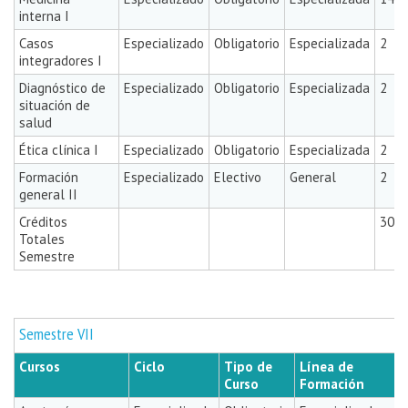
interna I
Casos
Especializado
Obligatorio
Especializada
2
integradores I
Diagnóstico de
Especializado
Obligatorio
Especializada
2
situación de
salud
Ética clínica I
Especializado
Obligatorio
Especializada
2
Formación
Especializado
Electivo
General
2
general II
Créditos
30
Totales
Semestre
Semestre VII
Cursos
Ciclo
Tipo de
Línea de
Curso
Formación