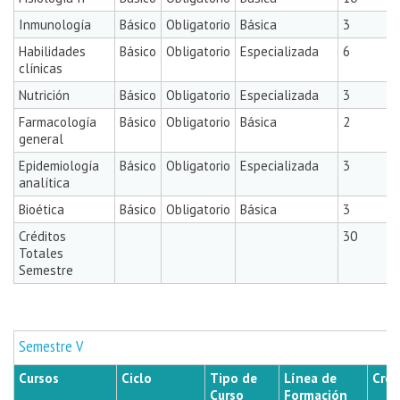
Inmunología
Básico
Obligatorio
Básica
3
Habilidades
Básico
Obligatorio
Especializada
6
clínicas
Nutrición
Básico
Obligatorio
Especializada
3
Farmacología
Básico
Obligatorio
Básica
2
general
Epidemiología
Básico
Obligatorio
Especializada
3
analítica
Bioética
Básico
Obligatorio
Básica
3
Créditos
30
Totales
Semestre
Semestre V
Cursos
Ciclo
Tipo de
Línea de
Créd
Curso
Formación