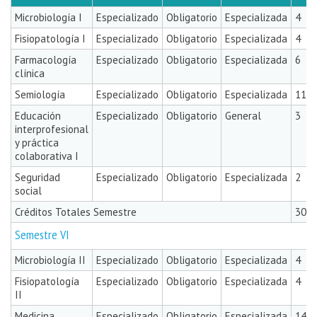
Microbiología I
Especializado
Obligatorio
Especializada
4
Fisiopatología I
Especializado
Obligatorio
Especializada
4
Farmacología
Especializado
Obligatorio
Especializada
6
clínica
Semiología
Especializado
Obligatorio
Especializada
11
Educación
Especializado
Obligatorio
General
3
interprofesional
y práctica
colaborativa I
Seguridad
Especializado
Obligatorio
Especializada
2
social
Créditos Totales Semestre
30
Semestre VI
Microbiología II
Especializado
Obligatorio
Especializada
4
Fisiopatología
Especializado
Obligatorio
Especializada
4
II
Medicina
Especializado
Obligatorio
Especializada
14