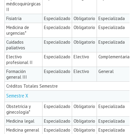
médicoquirúrgicas
II
Fisiatría
Especializado
Obligatorio
Especializada
Medicina de
Especializado
Obligatorio
Especializada
urgencias*
Cuidados
Especializado
Obligatorio
Especializada
paliativos
Electivo
Especializado
Electivo
Complementaria
profesional II
Formación
Especializado
Electivo
General
general III
Créditos Totales Semestre
Semestre X
Obstetricia y
Especializado
Obligatorio
Especializada
ginecología*
Medicina legal
Especializado
Obligatorio
Especializada
Medicina general
Especializado
Obligatorio
Especializada