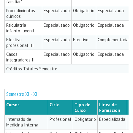
familiar*
Procedimientos
Especializado
Obligatorio
Especializada
clínicos
Psiquiatría
Especializado
Obligatorio
Especializada
infanto juvenil
Electivo
Especializado
Electivo
Complementaria
profesional III
Casos
Especializado
Obligatorio
Especializada
integradores II
Créditos Totales Semestre
Semestre XI - XII
Cursos
Ciclo
Tipo de
Línea de
Cr
Curso
Formación
Internado de
Profesional
Obligatorio
Especializada
2
Medicina Interna