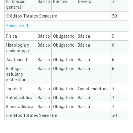
Formación
Básico
Electivo
General
2
general I
Créditos Totales Semestre
30
Semestre II
Física
Básico
Obligatorio
Básica
5
Histología y
Básico
Obligatorio
Básica
6
embriología
Anatomía II
Básico
Obligatorio
Básica
6
Biología
Básico
Obligatorio
Básica
6
celular y
molecular
Inglés II
Básico
Obligatorio
Complementaria
3
Salud pública
Básico
Obligatorio
Básica
2
Bioestadística
Básico
Obligatorio
Básica
2
Créditos Totales Semestre
30