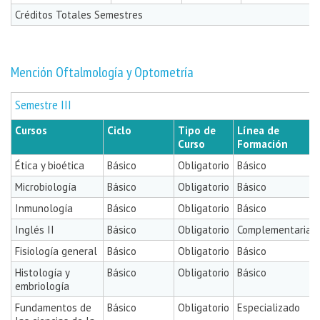
Créditos Totales Semestres
Mención Oftalmología y Optometría
Semestre III
Cursos
Ciclo
Tipo de
Línea de
Curso
Formación
Ética y bioética
Básico
Obligatorio
Básico
Microbiología
Básico
Obligatorio
Básico
Inmunología
Básico
Obligatorio
Básico
Inglés II
Básico
Obligatorio
Complementaria
Fisiología general
Básico
Obligatorio
Básico
Histología y
Básico
Obligatorio
Básico
embriología
Fundamentos de
Básico
Obligatorio
Especializado