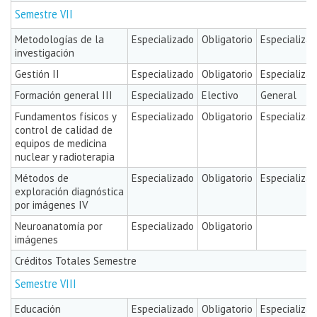
Semestre VII
Metodologías de la
Especializado
Obligatorio
Especializa
investigación
Gestión II
Especializado
Obligatorio
Especializa
Formación general III
Especializado
Electivo
General
Fundamentos físicos y
Especializado
Obligatorio
Especializa
control de calidad de
equipos de medicina
nuclear y radioterapia
Métodos de
Especializado
Obligatorio
Especializa
exploración diagnóstica
por imágenes IV
Neuroanatomía por
Especializado
Obligatorio
imágenes
Créditos Totales Semestre
Semestre VIII
Educación
Especializado
Obligatorio
Especializa