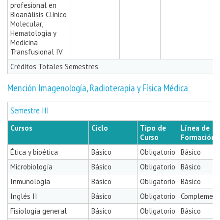
profesional en
Bioanálisis Clínico
Molecular,
Hematología y
Medicina
Transfusional IV
Créditos Totales Semestres
Mención Imagenología, Radioterapia y Física Médica
Semestre III
Cursos
Ciclo
Tipo de
Línea de
Curso
Formación
Ética y bioética
Básico
Obligatorio
Básico
Microbiología
Básico
Obligatorio
Básico
Inmunología
Básico
Obligatorio
Básico
Inglés II
Básico
Obligatorio
Complement
Fisiología general
Básico
Obligatorio
Básico