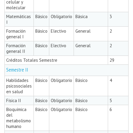
celular y
molecular
Matemáticas
Básico
Obligatorio
Básica
3
I
Formación
Básico
Electivo
General
2
general I
Formación
Básico
Electivo
General
2
general II
Créditos Totales Semestre
29
Semestre II
Habilidades
Básico
Obligatorio
Básico
4
psicosociales
en salud
Física II
Básico
Obligatorio
Básico
5
Bioquímica
Básico
Obligatorio
Básico
6
del
metabolismo
humano