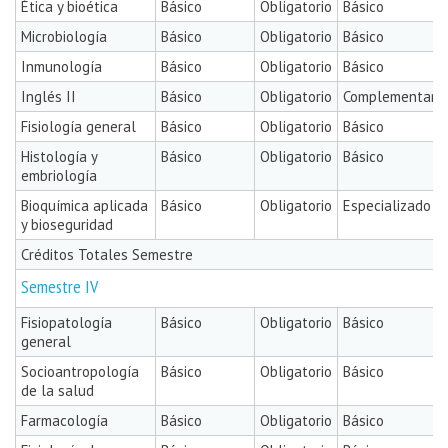
Ética y bioética
Básico
Obligatorio
Básico
Microbiología
Básico
Obligatorio
Básico
Inmunología
Básico
Obligatorio
Básico
Inglés II
Básico
Obligatorio
Complementaria
Fisiología general
Básico
Obligatorio
Básico
Histología y
Básico
Obligatorio
Básico
embriología
Bioquímica aplicada
Básico
Obligatorio
Especializado
y bioseguridad
Créditos Totales Semestre
Semestre IV
Fisiopatología
Básico
Obligatorio
Básico
general
Socioantropología
Básico
Obligatorio
Básico
de la salud
Farmacología
Básico
Obligatorio
Básico