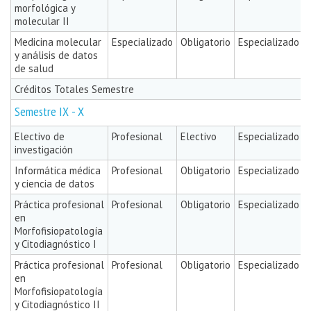
morfológica y
molecular II
Medicina molecular
Especializado
Obligatorio
Especializado
y análisis de datos
de salud
Créditos Totales Semestre
Semestre IX - X
Electivo de
Profesional
Electivo
Especializado
investigación
Informática médica
Profesional
Obligatorio
Especializado
y ciencia de datos
Práctica profesional
Profesional
Obligatorio
Especializado
en
Morfofisiopatología
y Citodiagnóstico I
Práctica profesional
Profesional
Obligatorio
Especializado
en
Morfofisiopatología
y Citodiagnóstico II