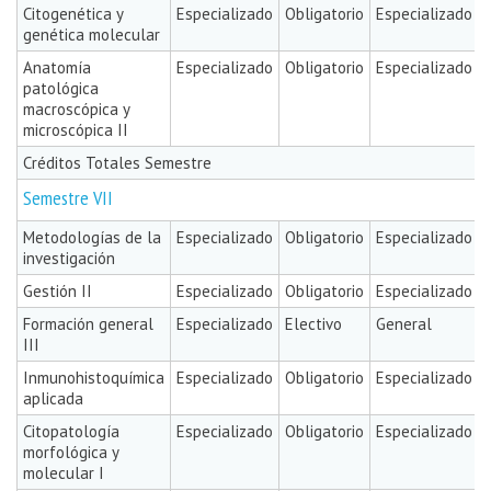
Citogenética y
Especializado
Obligatorio
Especializado
genética molecular
Anatomía
Especializado
Obligatorio
Especializado
patológica
macroscópica y
microscópica II
Créditos Totales Semestre
Semestre VII
Metodologías de la
Especializado
Obligatorio
Especializado
investigación
Gestión II
Especializado
Obligatorio
Especializado
Formación general
Especializado
Electivo
General
III
Inmunohistoquímica
Especializado
Obligatorio
Especializado
aplicada
Citopatología
Especializado
Obligatorio
Especializado
morfológica y
molecular I