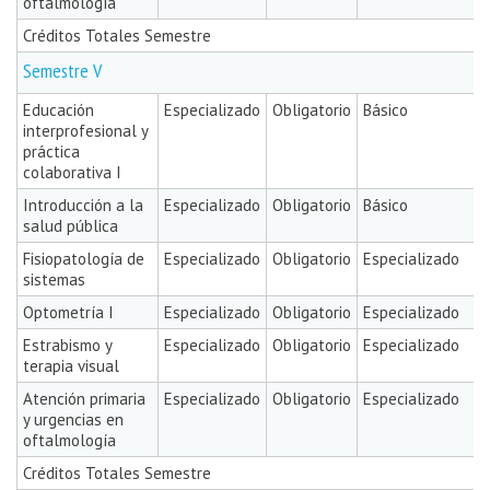
oftalmología
Créditos Totales Semestre
Semestre V
Educación
Especializado
Obligatorio
Básico
interprofesional y
práctica
colaborativa I
Introducción a la
Especializado
Obligatorio
Básico
salud pública
Fisiopatología de
Especializado
Obligatorio
Especializado
sistemas
Optometría I
Especializado
Obligatorio
Especializado
Estrabismo y
Especializado
Obligatorio
Especializado
terapia visual
Atención primaria
Especializado
Obligatorio
Especializado
y urgencias en
oftalmología
Créditos Totales Semestre