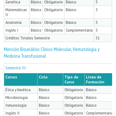
Genética
Básico
Obligatorio
Básico
5
Matemáticas
Básico
Obligatorio
Básico
3
II
Anatomía
Básico
Obligatorio
Básico
5
Inglés I
Básico
Obligatorio
Complementaria
3
Créditos Totales Semestre
31
Mención Bioanálisis Clínico Molecular, Hematología y
Medicina Transfusional
Semestre III
Cursos
Ciclo
Tipo de
Línea de
Curso
Formación
Ética y bioética
Básico
Obligatorio
Básico
Microbiología
Básico
Obligatorio
Básico
Inmunología
Básico
Obligatorio
Básico
Inglés II
Básico
Obligatorio
Complementaria