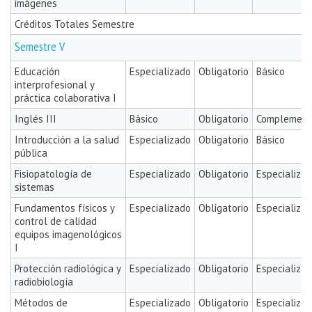
imágenes
Créditos Totales Semestre
Semestre V
Educación
Especializado
Obligatorio
Básico
interprofesional y
práctica colaborativa I
Inglés III
Básico
Obligatorio
Complement
Introducción a la salud
Especializado
Obligatorio
Básico
pública
Fisiopatología de
Especializado
Obligatorio
Especializa
sistemas
Fundamentos físicos y
Especializado
Obligatorio
Especializa
control de calidad
equipos imagenológicos
I
Protección radiológica y
Especializado
Obligatorio
Especializa
radiobiología
Métodos de
Especializado
Obligatorio
Especializa