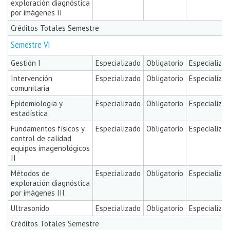
exploración diagnóstica
por imágenes II
Créditos Totales Semestre
Semestre VI
Gestión I
Especializado
Obligatorio
Especializa
Intervención
Especializado
Obligatorio
Especializa
comunitaria
Epidemiología y
Especializado
Obligatorio
Especializa
estadística
Fundamentos físicos y
Especializado
Obligatorio
Especializa
control de calidad
equipos imagenológicos
II
Métodos de
Especializado
Obligatorio
Especializa
exploración diagnóstica
por imágenes III
Ultrasonido
Especializado
Obligatorio
Especializa
Créditos Totales Semestre