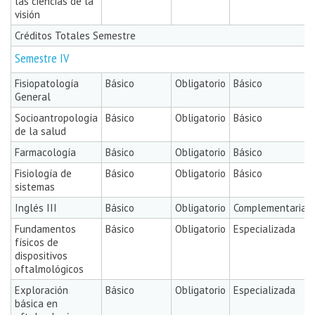
las ciencias de la
visión
Créditos Totales Semestre
Semestre IV
Fisiopatología
Básico
Obligatorio
Básico
General
Socioantropología
Básico
Obligatorio
Básico
de la salud
Farmacología
Básico
Obligatorio
Básico
Fisiología de
Básico
Obligatorio
Básico
sistemas
Inglés III
Básico
Obligatorio
Complementaria
Fundamentos
Básico
Obligatorio
Especializada
físicos de
dispositivos
oftalmológicos
Exploración
Básico
Obligatorio
Especializada
básica en