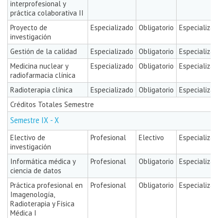
interprofesional y
práctica colaborativa II
Proyecto de
Especializado
Obligatorio
Especializa
investigación
Gestión de la calidad
Especializado
Obligatorio
Especializa
Medicina nuclear y
Especializado
Obligatorio
Especializa
radiofarmacia clínica
Radioterapia clínica
Especializado
Obligatorio
Especializa
Créditos Totales Semestre
Semestre IX - X
Electivo de
Profesional
Electivo
Especializa
investigación
Informática médica y
Profesional
Obligatorio
Especializa
ciencia de datos
Práctica profesional en
Profesional
Obligatorio
Especializa
Imagenología,
Radioterapia y Física
Médica I