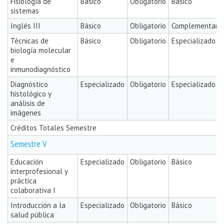
Fisiología de
Básico
Obligatorio
Básico
sistemas
Inglés III
Básico
Obligatorio
Complementaria
Técnicas de
Básico
Obligatorio
Especializado
biología molecular
e
inmunodiagnóstico
Diagnóstico
Especializado
Obligatorio
Especializado
histológico y
análisis de
imágenes
Créditos Totales Semestre
Semestre V
Educación
Especializado
Obligatorio
Básico
interprofesional y
práctica
colaborativa I
Introducción a la
Especializado
Obligatorio
Básico
salud pública