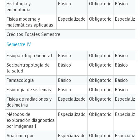
Histología y
Básico
Obligatorio
Básico
embriología
Física moderna y
Especializado
Obligatorio
Especializa
matemáticas aplicadas
Créditos Totales Semestre
Semestre IV
Fisiopatología General
Básico
Obligatorio
Básico
Socioantropología de
Básico
Obligatorio
Básico
la salud
Farmacología
Básico
Obligatorio
Básico
Fisiología de sistemas
Básico
Obligatorio
Básico
Física de radiaciones y
Especializado
Obligatorio
Especializa
dosimetría
Métodos de
Especializado
Obligatorio
Especializa
exploración diagnóstica
por imágenes I
Anatomía por
Especializado
Obligatorio
Especializa