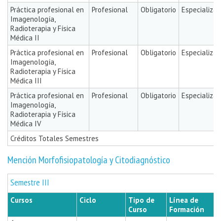
Práctica profesional en
Profesional
Obligatorio
Especializa
Imagenología,
Radioterapia y Física
Médica II
Práctica profesional en
Profesional
Obligatorio
Especializa
Imagenología,
Radioterapia y Física
Médica III
Práctica profesional en
Profesional
Obligatorio
Especializa
Imagenología,
Radioterapia y Física
Médica IV
Créditos Totales Semestres
Mención Morfofisiopatología y Citodiagnóstico
Semestre III
Cursos
Ciclo
Tipo de
Línea de
Curso
Formación